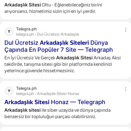
Arkadaşlık
Sitesi
Oltu - Eğlenebileceğiniz birini
arıyorsanız, hizmetimiz sizin için en iyi yerdir.
Telegra.ph
telegra.ph › Dul-Ücretsiz-Arkadaşlık
Dul Ücretsiz
Arkadaşlık
Siteleri
Dünya
Çapında En Popüler 7 Site — Telegraph
Arkadaşlık
Sitesi
En İyi Ücretsiz Ve Gerçek
Arkadaş Aksi
takdirde, tanışma sitesi gibi bir platformda kendinizi
yeterince güvende hissetmezsiniz.
Telegra.ph
telegra.ph › Arkadaşlık-Sitesi-Honaz
Arkadaşlık
Sitesi
Honaz — Telegraph
Arkadaşlık
sitesi
ile siber uzayda ve dünya çapında
benzersiz bir topluluğun parçası olabilirsiniz.