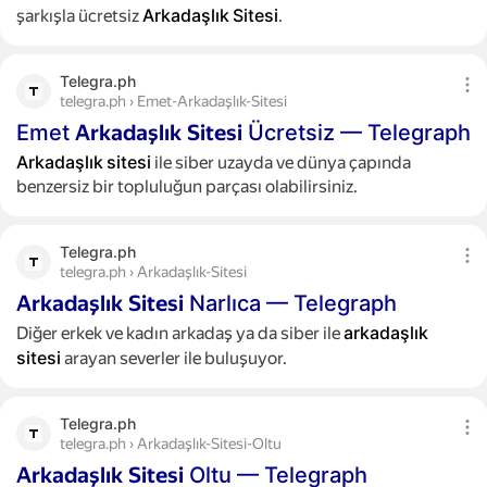
Arkadaşlık
Sitesi
şarkışla ücretsiz
.
Telegra.ph
telegra.ph › Emet-Arkadaşlık-Sitesi
Emet
Arkadaşlık
Sitesi
Ücretsiz — Telegraph
Arkadaşlık
sitesi
ile siber uzayda ve dünya çapında
benzersiz bir topluluğun parçası olabilirsiniz.
Telegra.ph
telegra.ph › Arkadaşlık-Sitesi
Arkadaşlık
Sitesi
Narlıca — Telegraph
arkadaşlık
Diğer erkek ve kadın arkadaş ya da siber ile
sitesi
arayan severler ile buluşuyor.
Telegra.ph
telegra.ph › Arkadaşlık-Sitesi-Oltu
Arkadaşlık
Sitesi
Oltu — Telegraph