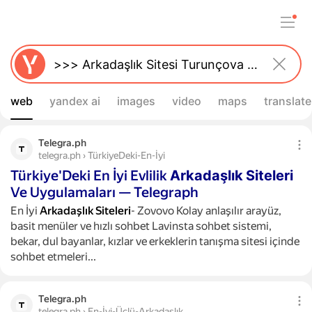
web
yandex ai
images
video
maps
translate
Telegra.ph
telegra.ph › TürkiyeDeki-En-İyi
Türkiye'Deki En İyi Evlilik
Arkadaşlık
Siteleri
Ve Uygulamaları — Telegraph
En İyi
Arkadaşlık
Siteleri
- Zovovo Kolay anlaşılır arayüz,
basit menüler ve hızlı sohbet Lavinsta sohbet sistemi,
bekar, dul bayanlar, kızlar ve erkeklerin tanışma sitesi içinde
sohbet etmeleri...
Telegra.ph
telegra.ph › En-İyi-Üçlü-Arkadaşlık