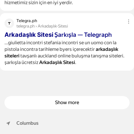
hizmetimiz sizin için en iyi yerdir.
Telegra.ph
telegra.ph › Arkadaşlık-Sitesi
Arkadaşlık
Sitesi
Şarkışla — Telegraph
...giulietta incontri stefania incontri se un uomo con la
pistola incontra tarihleme byers içerecektir
arkadaşlık
siteleri
tavşanlı auckland online buluşma tanışma siteleri.
şarkışla ücretsiz
Arkadaşlık
Sitesi
.
Show more
Columbus