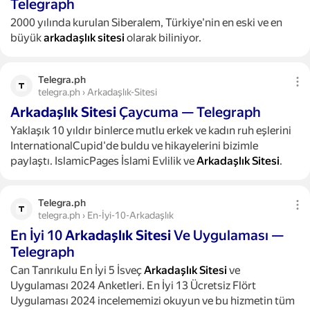
Telegraph
2000 yılında kurulan Siberalem, Türkiye'nin en eski ve en
büyük
arkadaşlık
sitesi
olarak biliniyor.
Telegra.ph
telegra.ph › Arkadaşlık-Sitesi
Arkadaşlık
Sitesi
Çaycuma — Telegraph
Yaklaşık 10 yıldır binlerce mutlu erkek ve kadın ruh eşlerini
InternationalCupid'de buldu ve hikayelerini bizimle
paylaştı. IslamicPages İslami Evlilik ve
Arkadaşlık
Sitesi
.
Telegra.ph
telegra.ph › En-İyi-10-Arkadaşlık
En İyi 10
Arkadaşlık
Sitesi
Ve Uygulaması —
Telegraph
Can Tanrıkulu En İyi 5 İsveç
Arkadaşlık
Sitesi
ve
Uygulaması 2024 Anketleri. En İyi 13 Ücretsiz Flört
Uygulaması 2024 incelememizi okuyun ve bu hizmetin tüm