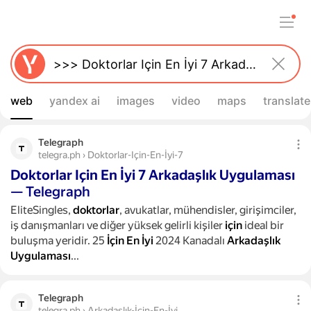
web
yandex ai
images
video
maps
translate
Telegraph
telegra.ph › Doktorlar-Için-En-İyi-7
Doktorlar
Için
En
İyi
7
Arkadaşlık
Uygulaması
— Telegraph
EliteSingles,
doktorlar
, avukatlar, mühendisler, girişimciler,
iş danışmanları ve diğer yüksek gelirli kişiler
için
ideal bir
buluşma yeridir. 25
İçin
En
İyi
2024 Kanadalı
Arkadaşlık
Uygulaması
...
Telegraph
telegra.ph › Arkadaşlık-İçin-En-İyi