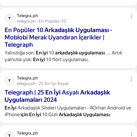
Telegra.ph
telegra.ph › En-Popüler-10
En Popüler 10
Arkadaşlık
Uygulaması
-
Moblobi Merak Uyandıran İçerikler |
Telegraph
Yalnızlığa son:
En
iyi
10
arkadaşlık
uygulaması
.
...
Artık
yalnızlık yok:
En
iyi
10 flört uygulaması.
Telegra.ph
telegra.ph › 25-En-İyi-Asyalı
Telegraph | 25
En
İyi
Asyalı
Arkadaşlık
Uygulamaları
2024
En
İyi
Arkadaşlık Siteleri Uygulamaları - AOrhan Android ve
iPhone
için
En
İyi
10 Gizli
Arkadaşlık
Uygulaması
.
Telegra.ph