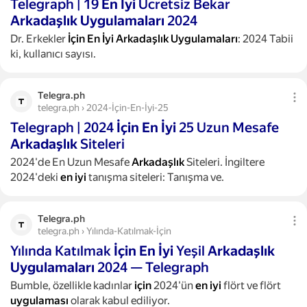
Telegraph | 19
En
İyi
Ücretsiz Bekar
Arkadaşlık
Uygulamaları
2024
Dr. Erkekler
İçin
En
İyi
Arkadaşlık
Uygulamaları
: 2024 Tabii
ki, kullanıcı sayısı.
Telegra.ph
telegra.ph › 2024-İçin-En-İyi-25
Telegraph | 2024
İçin
En
İyi
25 Uzun Mesafe
Arkadaşlık
Siteleri
2024'de En Uzun Mesafe
Arkadaşlık
Siteleri. İngiltere
2024'deki
en
iyi
tanışma siteleri: Tanışma ve.
Telegra.ph
telegra.ph › Yılında-Katılmak-İçin
Yılında Katılmak
İçin
En
İyi
Yeşil
Arkadaşlık
Uygulamaları
2024 — Telegraph
Bumble, özellikle kadınlar
için
2024'ün
en
iyi
flört ve flört
uygulaması
olarak kabul ediliyor.