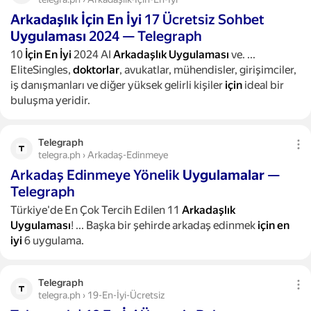
Arkadaşlık
İçin
En
İyi
17 Ücretsiz Sohbet
Uygulaması
2024 — Telegraph
10
İçin
En
İyi
2024 AI
Arkadaşlık
Uygulaması
ve.
...
EliteSingles,
doktorlar
, avukatlar, mühendisler, girişimciler,
iş danışmanları ve diğer yüksek gelirli kişiler
için
ideal bir
buluşma yeridir.
Telegraph
telegra.ph › Arkadaş-Edinmeye
Arkadaş Edinmeye Yönelik
Uygulamalar
—
Telegraph
Türkiye'de En Çok Tercih Edilen 11
Arkadaşlık
Uygulaması
!
...
Başka bir şehirde arkadaş edinmek
için
en
iyi
6 uygulama.
Telegraph
telegra.ph › 19-En-İyi-Ücretsiz