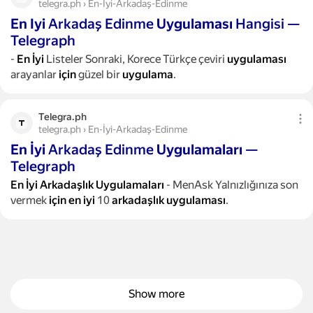
telegra.ph › En-Iyi-Arkadaş-Edinme
En
Iyi
Arkadaş Edinme
Uygulaması
Hangisi —
Telegraph
-
En
İyi
Listeler Sonraki, Korece Türkçe çeviri
uygulaması
arayanlar
için
güzel bir
uygulama
.
Telegra.ph
telegra.ph › En-İyi-Arkadaş-Edinme
En
İyi
Arkadaş Edinme
Uygulamaları
—
Telegraph
En
İyi
Arkadaşlık
Uygulamaları
- MenAsk Yalnızlığınıza son
vermek
için
en
iyi
10
arkadaşlık
uygulaması
.
Show more