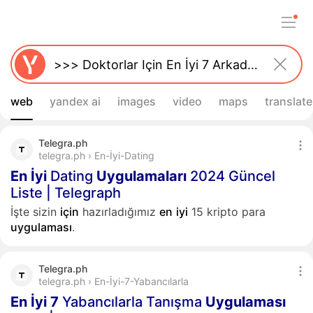
web
yandex ai
images
video
maps
translate
Telegra.ph
telegra.ph › En-İyi-Dating
En
İyi
Dating
Uygulamaları
2024 Güncel
Liste | Telegraph
İşte sizin
için
hazırladığımız
en
iyi
15 kripto para
uygulaması
.
Telegra.ph
telegra.ph › En-İyi-7-Yabancılarla
En
İyi
7
Yabancılarla Tanışma
Uygulaması