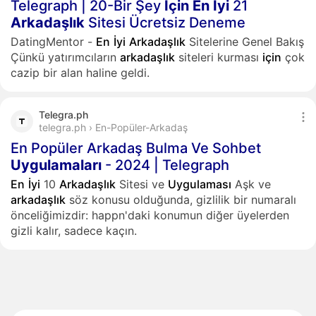
Telegraph | 20-Bir Şey
İçin
En
İyi
21
Arkadaşlık
Sitesi Ücretsiz Deneme
DatingMentor -
En
İyi
Arkadaşlık
Sitelerine Genel Bakış
Çünkü yatırımcıların
arkadaşlık
siteleri kurması
için
çok
cazip bir alan haline geldi.
Telegra.ph
telegra.ph › En-Popüler-Arkadaş
En Popüler Arkadaş Bulma Ve Sohbet
Uygulamaları
- 2024 | Telegraph
En
İyi
10
Arkadaşlık
Sitesi ve
Uygulaması
Aşk ve
arkadaşlık
söz konusu olduğunda, gizlilik bir numaralı
önceliğimizdir: happn'daki konumun diğer üyelerden
gizli kalır, sadece kaçın.