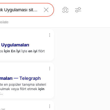
nslate
Uygulamaları
Ios
İçin
En
İyi
İşte
en
iyi
flört
maları
— Telegraph
e en popüler tanışma siteleri
 bulmak veya flört etmek
için
..
6-26