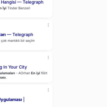
Hangisi — Telegraph
n
İyi
Tinder Benzeri
arı
— Telegraph
çok mantıklı bir seçim
ng In Your City
ulamaları
- AOrhan
En
iyi
flört
ası
.
k
Uygulaması
|