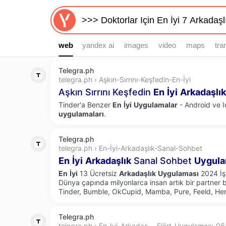
web
web
yandex ai
images
video
maps
tra
Telegra.ph
telegra.ph › Aşkın-Sırrını-Keşfedin-En-İyi
Aşkın Sırrını Keşfedin
En
İyi
Arkadaşlık
Tinder'a Benzer
En
İyi
Uygulamalar
- Android ve 
uygulamaları
.
Telegra.ph
telegra.ph › En-İyi-Arkadaşlık-Sanal-Sohbet
En
İyi
Arkadaşlık
Sanal Sohbet
Uygula
En
İyi
13 Ücretsiz
Arkadaşlık
Uygulaması
2024 İşt
Dünya çapında milyonlarca insan artık bir partner
Tinder, Bumble, OkCupid, Mamba, Pure, Feeld, Her.
Telegra.ph
telegra.ph › En-Iyi-Arkadaş---Flört-Uygulaması-0