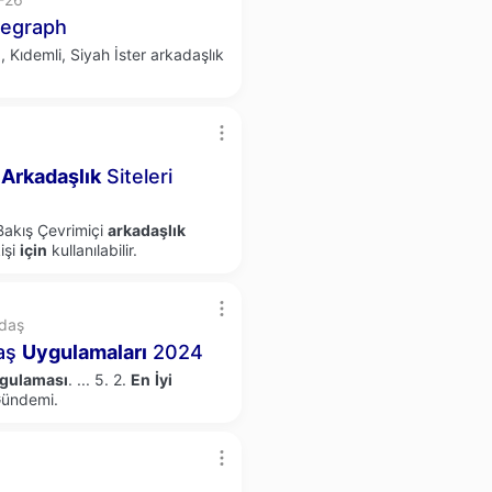
legraph
, Kıdemli, Siyah İster arkadaşlık
i
Arkadaşlık
Siteleri
Bakış Çevrimiçi
arkadaşlık
işi
için
kullanılabilir.
adaş
daş
Uygulamaları
2024
gulaması
.
...
5. 2.
En
İyi
Gündemi.