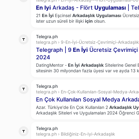
En
Iyi
Arkadaş - Flört
Uygulaması
| Te
21
En
İyi
Eşcinsel
Arkadaşlık
Uygulaması
Ücretsiz
ister uzun süreli bir ilişki
için
olsun.
Telegra.ph
telegra.ph › 9-En-İyi-Ücretsiz-Çevrimiçi-Arkadaşlık
Telegraph | 9
En
İyi
Ücretsiz Çevrimiç
2024
DatingMentor -
En
İyi
Arkadaşlık
Sitelerine Genel 
sitesinin 30 milyondan fazla üyesi var ve ayda 13 k
Telegra.ph
telegra.ph › En-Çok-Kullanılan-Sosyal-Medya-Ark
En Çok Kullanılan Sosyal Medya Arka
Azar. Türkiye'de En Çok Kullanılan 2
Arkadaşlık
Uy
Arkadaşlık Siteleri ve Uygulamaları 2024 Öğrenci 
Telegra.ph
telegra.ph › Bildiğiniz-En-Iyi-Arkadaşlık