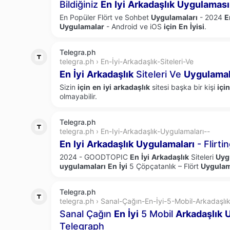
Bildiğiniz
En
Iyi
Arkadaşlık
Uygulaması
En Popüler Flört ve Sohbet
Uygulamaları
- 2024
E
Uygulamalar
- Android ve iOS
için
En
İyisi
.
Telegra.ph
telegra.ph › En-İyi-Arkadaşlık-Siteleri-Ve
En
İyi
Arkadaşlık
Siteleri Ve
Uygulamal
Sizin
için
en
iyi
arkadaşlık
sitesi başka bir kişi
için
olmayabilir.
Telegra.ph
telegra.ph › En-Iyi-Arkadaşlık-Uygulamaları--
En
Iyi
Arkadaşlık
Uygulamaları
- Flirti
2024 - GOODTOPIC
En
İyi
Arkadaşlık
Siteleri
Uyg
uygulamaları
En
İyi
5 Çöpçatanlık – Flört
Uygulam
Telegra.ph
telegra.ph › Sanal-Çağın-En-İyi-5-Mobil-Arkadaşlı
Sanal Çağın
En
İyi
5 Mobil
Arkadaşlık
Telegraph