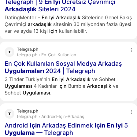
Telegraph | 9
En
İyi
Ücretsiz Çevrimiçi
Arkadaşlık
Siteleri 2024
DatingMentor -
En
İyi
Arkadaşlık
Sitelerine Genel Bakış
Çevrimiçi
arkadaşlık
sitesinin 30 milyondan fazla üyesi
var ve ayda 13 kişi
için
kullanılabilir.
Telegra.ph
telegra.ph › En-Çok-Kullanılan
En Çok Kullanılan Sosyal Medya Arkadaş
Uygulamaları
2024 | Telegraph
3 Tinder Türkiye'nin
En
İyi
Arkadaşlık
ve Sohbet
Uygulaması
4 Kadınlar
için
Bumble
Arkadaşlık
ve
Sohbet
Uygulaması
.
Telegra.ph
telegra.ph › Android-Için-Arkadaş
Android
Için
Arkadaş Edinmek
Için
En
Iyi
5
Uygulama
— Telegraph