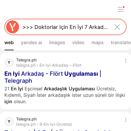
web
yandex ai
images
video
maps
translate
Telegra.ph
telegra.ph › En-Iyi-Arkadaş---Flört
En
Iyi
Arkadaş - Flört
Uygulaması
|
Telegraph
21
En
İyi
Eşcinsel
Arkadaşlık
Uygulaması
Ücretsiz,
Kıdemli, Siyah İster arkadaşlık ister uzun süreli bir ilişki
için
olsun.
Telegra.ph
telegra.ph › 9-En-İyi-Ücretsiz