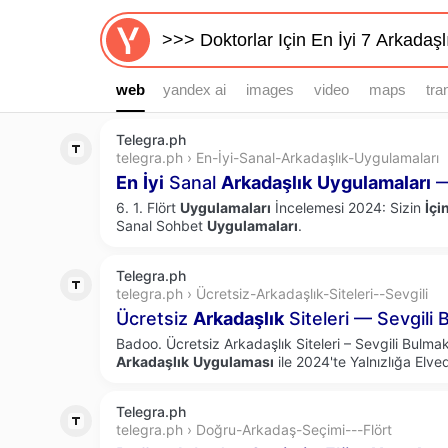
web
web
yandex ai
images
video
maps
tra
Telegra.ph
telegra.ph › En-İyi-Sanal-Arkadaşlık-Uygulamaları
En
İyi
Sanal
Arkadaşlık
Uygulamaları
—
6. 1. Flört
Uygulamaları
İncelemesi 2024: Sizin
İçi
Sanal Sohbet
Uygulamaları
.
Telegra.ph
telegra.ph › Ücretsiz-Arkadaşlık-Siteleri--Sevgili
Ücretsiz
Arkadaşlık
Siteleri — Sevgili
Badoo. Ücretsiz Arkadaşlık Siteleri – Sevgili Bulma
Arkadaşlık
Uygulaması
ile 2024'te Yalnızlığa Elve
Telegra.ph
telegra.ph › Doğru-Arkadaş-Seçimi---Flört