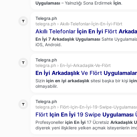
Uygulaması
– Yalnızlığı Sona Erdirmek
İçin
.
Telegra.ph
telegra.ph › Akıllı-Telefonlar-İçin-En-İyi-Flört
Akıllı Telefonlar
İçin
En
İyi
Flört
Arkada
En
İyi
7
Arkadaşlık
Uygulaması
Sahte Uygulamala
iOS, Android.
Telegra.ph
telegra.ph › En-İyi-Arkadaşlık-Ve-Flört
En
İyi
Arkadaşlık
Ve Flört
Uygulamalar
Sizin
için
en
iyi
arkadaşlık
sitesi başka bir kişi
için
olmayabilir.
Telegra.ph
telegra.ph › Flört-Için-En-İyi-19-Swipe-Uygulaması
Flört
Için
En
İyi
19 Swipe
Uygulaması
Ü
Profesyoneller
için
En
İyi
17 Ücretsiz
Arkadaşlık
U
diyerek yeni ilişkilere yelken açmak isteyenlerin im