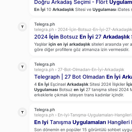
Doğru Arkadaş Seçimi - Flört
Uygulam
En
İyi
10
Arkadaşlık
Sitesi ve
Uygulaması
iDates s
Telegra.ph
telegra.ph › 2024-İçin-Botsuz-En-İyi-27-Arkadaşlı
2024
İçin
Botsuz
En
İyi
27
Arkadaşlık
Yaşlılar
için
en
iyi
arkadaşlık
siteleri arasında yer 
göre diğer profillere göz atmanıza izin vermesidir.
Telegra.ph
telegra.ph › 27-Bot-Olmadan-En-İyi-Arkadaşlık
Telegraph | 27 Bot Olmadan
En
İyi
Ark
4
En
İyi
Eşcinsel
Arkadaşlık
Sitesi 2024 İlişkiler
İçi
Uygulaması
Botsuz
en
iyi
27 tanışma sitesi 2024 
erkeklerle çıkmak isteyen trans kadınlar içindir.
Telegra.ph
telegra.ph › En-Iyi-Tanışma-Uygulamaları-Hangileri
En
Iyi
Tanışma
Uygulamaları
Hangileri
Son dönemin en popüler 15 görüntülü sohbet uygu