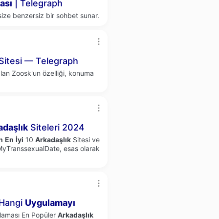
ası
| Telegraph
ize benzersiz bir sohbet sunar.
k
Sitesi — Telegraph
alan Zoosk'un özelliği, konuma
adaşlık
Siteleri 2024
n
En
İyi
10
Arkadaşlık
Sitesi ve
MyTranssexualDate, esas olarak
 Hangi
Uygulamayı
laması En Popüler
Arkadaşlık