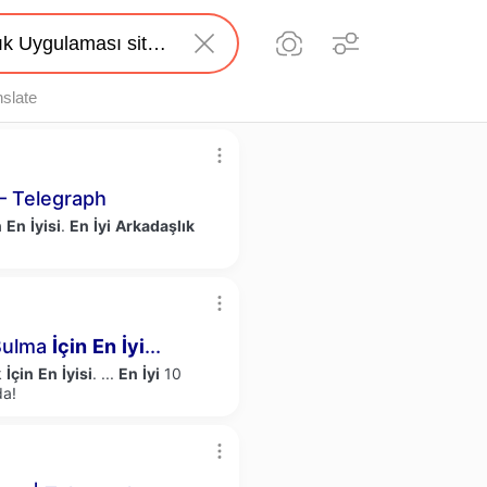
nslate
 Telegraph
n
En
İyisi
.
En
İyi
Arkadaşlık
 Bulma
İçin
En
İyi
...
k
İçin
En
İyisi
.
...
En
İyi
10
da!