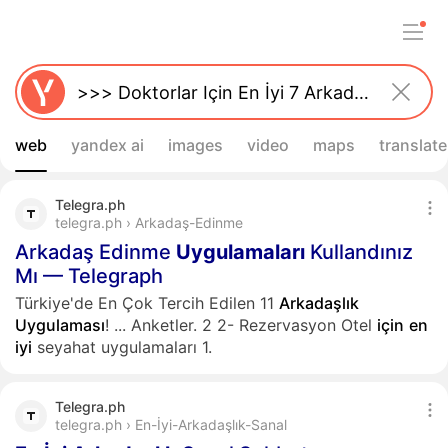
web
yandex ai
images
video
maps
translate
Telegra.ph
telegra.ph › Arkadaş-Edinme
Arkadaş Edinme
Uygulamaları
Kullandınız
Mı — Telegraph
Türkiye'de En Çok Tercih Edilen 11
Arkadaşlık
Uygulaması
!
...
Anketler. 2 2- Rezervasyon Otel
için
en
iyi
seyahat uygulamaları 1.
Telegra.ph
telegra.ph › En-İyi-Arkadaşlık-Sanal