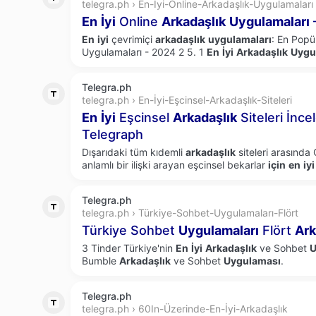
telegra.ph › En-İyi-Online-Arkadaşlık-Uygulamaları
En
İyi
Online
Arkadaşlık
Uygulamaları
En
iyi
çevrimiçi
arkadaşlık
uygulamaları
: En Popü
Uygulamaları - 2024 2 5. 1
En
İyi
Arkadaşlık
Uygu
Telegra.ph
telegra.ph › En-İyi-Eşcinsel-Arkadaşlık-Siteleri
En
İyi
Eşcinsel
Arkadaşlık
Siteleri İnc
Telegraph
Dışarıdaki tüm kıdemli
arkadaşlık
siteleri arasında
anlamlı bir ilişki arayan eşcinsel bekarlar
için
en
iyi
Telegra.ph
telegra.ph › Türkiye-Sohbet-Uygulamaları-Flört
Türkiye Sohbet
Uygulamaları
Flört
Ark
3 Tinder Türkiye'nin
En
İyi
Arkadaşlık
ve Sohbet
U
Bumble
Arkadaşlık
ve Sohbet
Uygulaması
.
Telegra.ph
telegra.ph › 60In-Üzerinde-En-İyi-Arkadaşlık