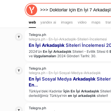
web
web
yandex ai
images
video
maps
tra
Telegra.ph
telegra.ph › En-İyi-Arkadaşlık-Siteleri-İncelemesi
En
İyi
Arkadaşlık
Siteleri İncelemesi 
2024'ün
En
İyi
Arkadaşlık
Siteleri - Evlilik Sitesi 6
ve
Uygulamaları
2024 Gönderi Tarihi: 30.
Telegra.ph
telegra.ph › En-İyi-Sosyal-Medya-Arkadaşlık
En
İyi
Sosyal Medya
Arkadaşlık
Siteler
En
...
Türkiye'deki Kadınlar
İçin
En
İyi
Arkadaşlık
Siteler
derlediğimiz Türkiye'nin
en
iyi
arkadaşlık
siteleri!
Telegra.ph