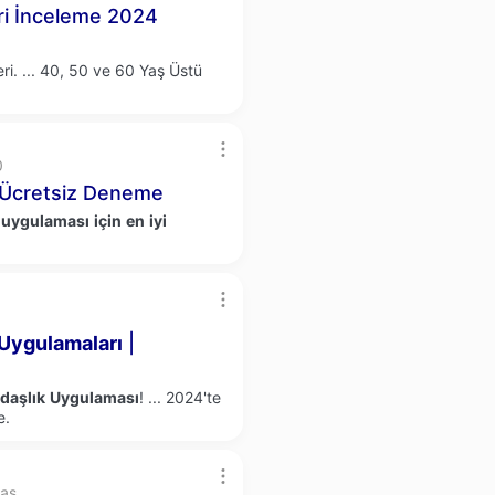
ri İnceleme 2024
ri.
...
40, 50 ve 60 Yaş Üstü
0
Ücretsiz Deneme
t
uygulaması
için
en
iyi
Uygulamaları
|
daşlık
Uygulaması
!
...
2024'te
e.
daş