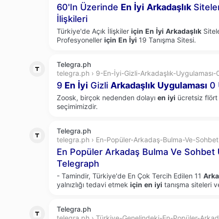
60'In Üzerinde
En
İyi
Arkadaşlık
Sitele
İlişkileri
Türkiye'de Açık İlişkiler
için
En
İyi
Arkadaşlık
Sitele
Profesyoneller
için
En
İyi
19 Tanışma Sitesi.
Telegra.ph
telegra.ph › 9-En-İyi-Gizli-Arkadaşlık-Uygulaması-
9
En
İyi
Gizli
Arkadaşlık
Uygulaması
0 
Zoosk, birçok nedenden dolayı
en
iyi
ücretsiz flör
seçimimizdir.
Telegra.ph
telegra.ph › En-Popüler-Arkadaş-Bulma-Ve-Sohbet
En Popüler Arkadaş Bulma Ve Sohbet
Telegraph
- Tamindir, Türkiye'de En Çok Tercih Edilen 11
Arka
yalnızlığı tedavi etmek
için
en
iyi
tanışma siteleri v
Telegra.ph
telegra.ph › Türkiye-Genelindeki-En-Popüler-Arka