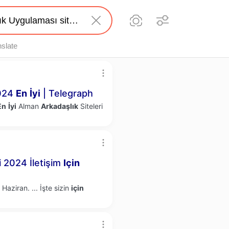
nslate
2024
En
İyi
| Telegraph
En
İyi
Alman
Arkadaşlık
Siteleri
i 2024 İletişim
Için
i Haziran.
...
İşte sizin
için