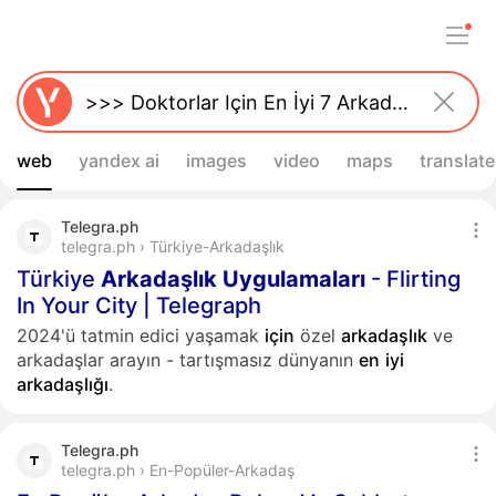
web
yandex ai
images
video
maps
translate
Telegra.ph
telegra.ph › Türkiye-Arkadaşlık
Türkiye
Arkadaşlık
Uygulamaları
- Flirting
In Your City | Telegraph
2024'ü tatmin edici yaşamak
için
özel
arkadaşlık
ve
arkadaşlar arayın - tartışmasız dünyanın
en
iyi
arkadaşlığı
.
Telegra.ph
telegra.ph › En-Popüler-Arkadaş