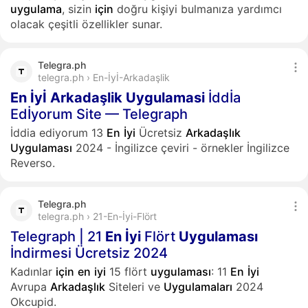
uygulama
, sizin
için
doğru kişiyi bulmanıza yardımcı
olacak çeşitli özellikler sunar.
Telegra.ph
telegra.ph › En-İyİ-Arkadaşlik
En
İyİ
Arkadaşlik
Uygulamasi
İddİa
Edİyorum Site — Telegraph
İddia ediyorum 13
En
İyi
Ücretsiz
Arkadaşlık
Uygulaması
2024 - İngilizce çeviri - örnekler İngilizce
Reverso.
Telegra.ph
telegra.ph › 21-En-İyi-Flört
Telegraph | 21
En
İyi
Flört
Uygulaması
İndirmesi Ücretsiz 2024
Kadınlar
için
en
iyi
15 flört
uygulaması
: 11
En
İyi
Avrupa
Arkadaşlık
Siteleri ve
Uygulamaları
2024
Okcupid.