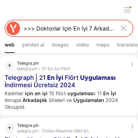
web
yandex ai
images
video
maps
translate
Telegra.ph
telegra.ph › 21-En-İyi-Flört
Telegraph | 21
En
İyi
Flört
Uygulaması
İndirmesi Ücretsiz 2024
Kadınlar
için
en
iyi
15 flört
uygulaması
: 11
En
İyi
Avrupa
Arkadaşlık
Siteleri ve
Uygulamaları
2024
Okcupid.
Telegra.ph
telegra.ph › Tinder-Meetme-Gibi-En