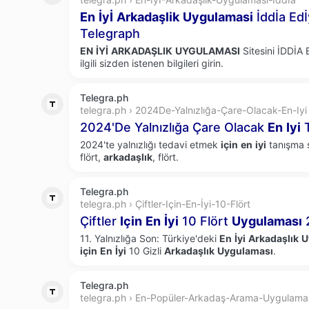
En
İyİ
Arkadaşlik
Uygulamasi
İddİa Edİ
Telegraph
EN
İYİ
ARKADAŞLIK
UYGULAMASI
Sitesini İDDİA
ilgili sizden istenen bilgileri girin.
Telegra.ph
telegra.ph › 2024De-Yalnızlığa-Çare-Olacak-En-Iyi
2024'De Yalnızlığa Çare Olacak
En
Iyi
T
2024'te yalnızlığı tedavi etmek
için
en
iyi
tanışma s
flört,
arkadaşlık
, flört.
Telegra.ph
telegra.ph › Çiftler-Için-En-İyi-10-Flört
Çiftler
Için
En
İyi
10 Flört
Uygulaması
11. Yalnızlığa Son: Türkiye'deki
En
İyi
Arkadaşlık
U
için
En
İyi
10 Gizli
Arkadaşlık
Uygulaması
.
Telegra.ph
telegra.ph › En-Popüler-Arkadaş-Arama-Uygulamal