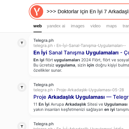
web
web
yandex ai
images
video
maps
tra
Telegra.ph
telegra.ph › En-İyi-Sanal-Tanışma-Uygulamaları--
En
İyi
Sanal Tanışma
Uygulamaları
- Ç
En
iyi
flört
uygulamaları
2024 Flört, flört ve sosy
Bu ücretsiz
uygulama
, sizin
için
doğru kişiyi bulma
özellikler sunar.
Telegra.ph
telegra.ph › Proje-Arkadaşlık-Uygulaması-05-28
Proje
Arkadaşlık
Uygulaması
— Telegr
11
En
İyi
Avrupa
Arkadaşlık
Sitesi ve
Uygulaması
yakın insanları keşfetmenizi sağlayan
en
iyi
tanışma
Telegra.ph
telegra.ph › En-İyİ-Arkadaşlik-Uygulamasi-İddİa