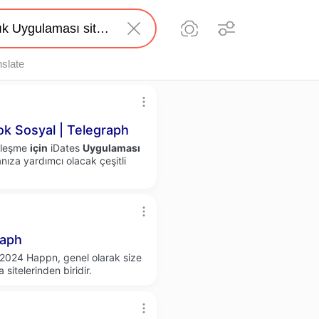
nslate
ok Sosyal | Telegraph
alleşme
için
iDates
Uygulaması
nıza yardımcı olacak çeşitli
aph
2024 Happn, genel olarak size
 sitelerinden biridir.