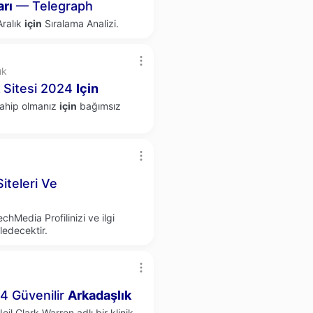
rı
— Telegraph
Aralık
için
Sıralama Analizi.
ık
Sitesi 2024
Için
sahip olmanız
için
bağımsız
iteleri Ve
hMedia Profilinizi ve ilgi
ledecektir.
4 Güvenilir
Arkadaşlık
il Clark Warren adlı bir klinik