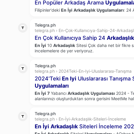
En Popüler Arkadaş Arama
Uygulamala
Filipinler'deki
En
İyi
Arkadaşlık
Uygulamaları
: 24 
Telegra.ph
telegra.ph › En-Çok-Kullanıcıya-Sahip-24-Arkadaşl
En Çok Kullanıcıya Sahip 24
Arkadaşlık
En
İyi
10
Arkadaşlık
Sitesi Çok daha net bir fikre 
incelemelere de yer veriyoruz.
Telegra.ph
telegra.ph › 2024Teki-En-Iyi-Uluslararası-Tanışma
2024'Teki
En
Iyi
Uluslararası Tanışma S
Uygulamaları
En
İyi
7
Yabancı
Arkadaşlık
Uygulaması
2024 - Tec
alanlarınızı oluşturduktan sonra gerisini MeetMe hal
Telegra.ph
telegra.ph › En-İyi-Arkadaşlık-Siteleri-İnceleme
En
İyi
Arkadaşlık
Siteleri İnceleme 202
En
İyi
Arkadaşlık
Siteleri
Uygulamaları
- AOrhan Ne