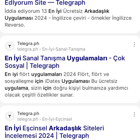
Edİyorum Site — Telegraph
İddia ediyorum 13
En
İyi
Ücretsiz
Arkadaşlık
Uygulaması
2024 - İngilizce çeviri - örnekler İngilizce
Reverso.
Telegra.ph
telegra.ph › En-İyi-Sanal-Tanışma
En
İyi
Sanal Tanışma
Uygulamaları
- Çok
Sosyal | Telegraph
En
iyi
flört
uygulamaları
2024 Flört, flört ve
sosyalleşme
için
iDates
Uygulaması
Bu ücretsiz
uygulama
, sizin
için
doğru kişiyi bulmanıza yardımcı
olacak çeşitli özellikler sunar.
Telegra.ph
telegra.ph › En-İyi-Eşcinsel
En
İyi
Eşcinsel
Arkadaşlık
Siteleri
İncelemesi 2024 | Telegraph