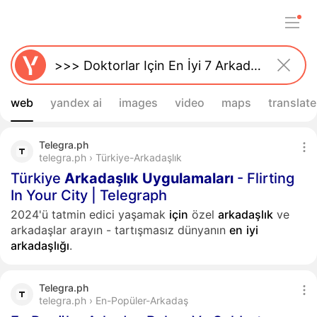
web
yandex ai
images
video
maps
translate
Telegra.ph
telegra.ph › Türkiye-Arkadaşlık
Türkiye
Arkadaşlık
Uygulamaları
- Flirting
In Your City | Telegraph
2024'ü tatmin edici yaşamak
için
özel
arkadaşlık
ve
arkadaşlar arayın - tartışmasız dünyanın
en
iyi
arkadaşlığı
.
Telegra.ph
telegra.ph › En-Popüler-Arkadaş