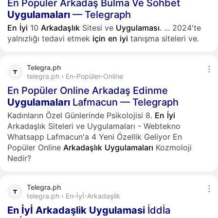
En Popüler Arkadaş Bulma Ve Sohbet
Uygulamaları
— Telegraph
En
İyi
10
Arkadaşlık
Sitesi ve
Uygulaması
.
...
2024'te
yalnızlığı tedavi etmek
için
en
iyi
tanışma siteleri ve.
Telegra.ph
telegra.ph › En-Popüler-Online
En Popüler Online Arkadaş Edinme
Uygulamaları
Lafmacun — Telegraph
Kadınların Özel Günlerinde Psikolojisi 8.
En
İyi
Arkadaşlık Siteleri ve Uygulamaları - Webtekno
Whatsapp Lafmacun'a 4 Yeni Özellik Geliyor En
Popüler Online
Arkadaşlık
Uygulamaları
Kozmoloji
Nedir?
Telegra.ph
telegra.ph › En-İyİ-Arkadaşlik
En
İyİ
Arkadaşlik
Uygulamasi
İddİa