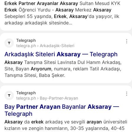
Erkek
Partner
Arayanlar
Aksaray
Sultan Mesud KYK
Erkek
Öğrenci Yurdu -
Aksaray
Merkez
Aksaray
Sebepleri 55 yaşında,
Erkek
,
Aksaray
'da yaşıyor, ilk
arkadaşı arkadaşlık sitesinde...
Telegraph
telegra.ph › Arkadaşlık-Siteleri
Arkadaşlık Siteleri
Aksaray
— Telegraph
Aksaray
Tanışma Sitesi Lavinsta Dul Hanım Arkadaş,
Site, Bayan
Arıyorum
, numara, reklam Tatil Arkadaşı,
Tanışma Sitesi, Baba Şeker.
Telegraph
telegra.ph › Bay-Partner-Arayan
Bay
Partner
Arayan
Bayanlar
Aksaray
—
Telegraph
Aksaray
da
erkek
arkadaş ve sevgili
arayan
üniversiteli
kızların ve zengin hanımların, 30-35 yaşlarında, 40-45