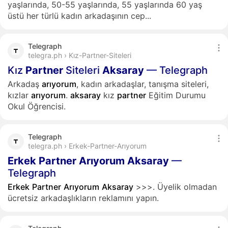
yaşlarında, 50-55 yaşlarında, 55 yaşlarında 60 yaş
üstü her türlü kadın arkadaşının cep...
Telegraph
telegra.ph › Kız-Partner-Siteleri
Kız
Partner
Siteleri
Aksaray
— Telegraph
Arkadaş
arıyorum
, kadın arkadaşlar, tanışma siteleri,
kızlar
arıyorum
.
aksaray
kız
partner
Eğitim Durumu
Okul Öğrencisi.
Telegraph
telegra.ph › Erkek-Partner-Arıyorum
Erkek
Partner
Arıyorum
Aksaray
—
Telegraph
Erkek
Partner
Arıyorum
Aksaray
>>>. Üyelik olmadan
ücretsiz arkadaşlıkların reklamını yapın.