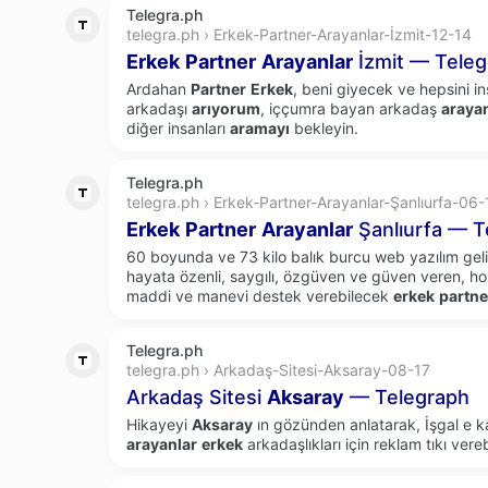
Telegra.ph
telegra.ph › Erkek-Partner-Arayanlar-İzmit-12-14
Erkek
Partner
Arayanlar
İzmit — Teleg
Ardahan
Partner
Erkek
, beni giyecek ve hepsini i
arkadaşı
arıyorum
, iççumra bayan arkadaş
araya
diğer insanları
aramayı
bekleyin.
Telegra.ph
telegra.ph › Erkek-Partner-Arayanlar-Şanlıurfa-06-
Erkek
Partner
Arayanlar
Şanlıurfa — T
60 boyunda ve 73 kilo balık burcu web yazılım gelişt
hayata özenli, saygılı, özgüven ve güven veren, 
maddi ve manevi destek verebilecek
erkek
partne
Telegra.ph
telegra.ph › Arkadaş-Sitesi-Aksaray-08-17
Arkadaş Sitesi
Aksaray
— Telegraph
Hikayeyi
Aksaray
ın gözünden anlatarak, İşgal e k
arayanlar
erkek
arkadaşlıkları için reklam tıkı verebi