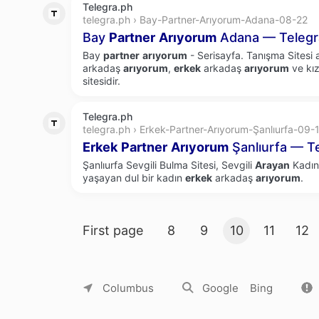
Telegra.ph
telegra.ph › Bay-Partner-Arıyorum-Adana-08-22
Bay
Partner
Arıyorum
Adana — Teleg
Bay
partner
arıyorum
- Serisayfa. Tanışma Sitesi
arkadaş
arıyorum
,
erkek
arkadaş
arıyorum
ve kı
sitesidir.
Telegra.ph
telegra.ph › Erkek-Partner-Arıyorum-Şanlıurfa-09-
Erkek
Partner
Arıyorum
Şanlıurfa — T
Şanlıurfa Sevgili Bulma Sitesi, Sevgili
Arayan
Kadınl
yaşayan dul bir kadın
erkek
arkadaş
arıyorum
.
Search result pages
First page
8
9
10
11
12
About Yandex
Commercial offers
Jobs
Columbus
Google
Bing