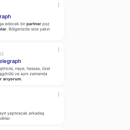
raph
nşa edecek bir
partner
poz
nlar
. Bölgenizde size yakın
12
elegraph
iricisi, naye, hassas, özel
hoşgörülü ve aynı zamanda
r
arıyorum
.
ayıt yaptıracak arkadaş
lirler.