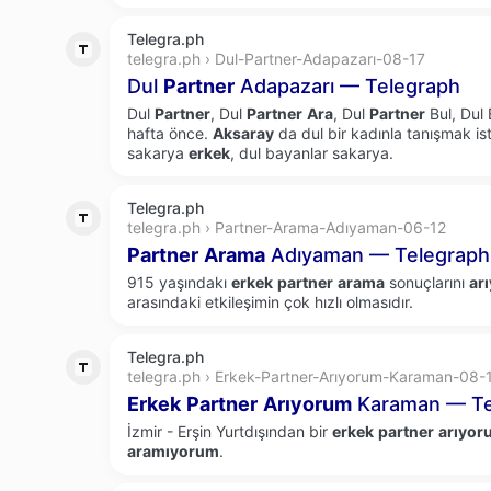
Telegra.ph
telegra.ph › Dul-Partner-Adapazarı-08-17
Dul
Partner
Adapazarı — Telegraph
Dul
Partner
, Dul
Partner
Ara
, Dul
Partner
Bul, Dul
hafta önce.
Aksaray
da dul bir kadınla tanışmak is
sakarya
erkek
, dul bayanlar sakarya.
Telegra.ph
telegra.ph › Partner-Arama-Adıyaman-06-12
Partner
Arama
Adıyaman — Telegraph
915 yaşındakı
erkek
partner
arama
sonuçlarını
ar
arasındaki etkileşimin çok hızlı olmasıdır.
Telegra.ph
telegra.ph › Erkek-Partner-Arıyorum-Karaman-08-
Erkek
Partner
Arıyorum
Karaman — Te
İzmir - Erşin Yurtdışından bir
erkek
partner
arıyor
aramıyorum
.