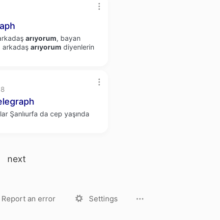
raph
 arkadaş
arıyorum
, bayan
z arkadaş
arıyorum
diyenlerin
18
elegraph
ar Şanlıurfa da cep yaşında
next
License
Privacy Policy
Report an error
Settings