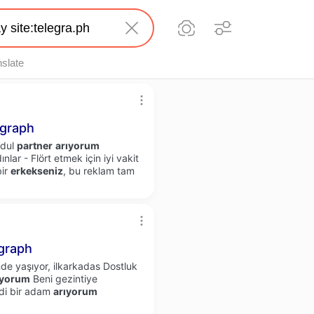
nslate
egraph
 dul
partner
arıyorum
lar - Flört etmek için iyi vakit
bir
erkekseniz
, bu reklam tam
graph
de yaşıyor, ilkarkadas Dostluk
ıyorum
Beni gezintiye
ddi bir adam
arıyorum