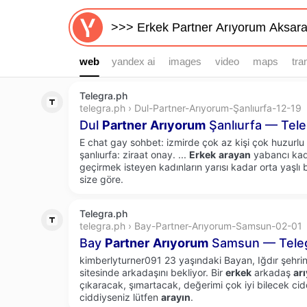
web
web
yandex ai
images
video
maps
tra
Telegra.ph
telegra.ph › Dul-Partner-Arıyorum-Şanlıurfa-12-19
Dul
Partner
Arıyorum
Şanlıurfa — Tel
E chat gay sohbet: izmirde çok az kişi çok huzurlu
şanlıurfa: ziraat onay.
...
Erkek
arayan
yabancı kadın
geçirmek isteyen kadınların yarısı kadar orta yaşlı 
size göre.
Telegra.ph
telegra.ph › Bay-Partner-Arıyorum-Samsun-02-01
Bay
Partner
Arıyorum
Samsun — Tele
kimberlyturner091 23 yaşındaki Bayan, Iğdır şehrin
sitesinde arkadaşını bekliyor. Bir
erkek
arkadaş
ar
çıkaracak, şımartacak, değerimi çok iyi bilecek ci
ciddiyseniz lütfen
arayın
.