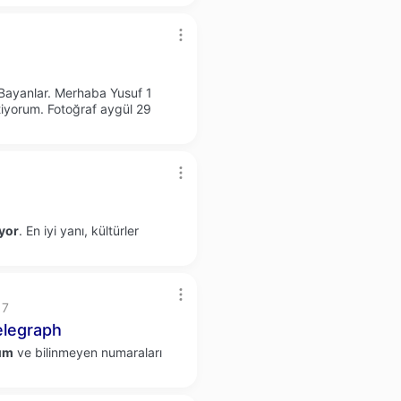
 Bayanlar. Merhaba Yusuf 1
tiyorum. Fotoğraf aygül 29
ıyor
. En iyi yanı, kültürler
17
legraph
um
ve bilinmeyen numaraları