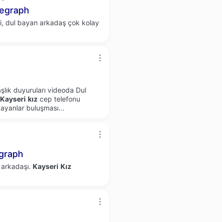
egraph
i, dul bayan arkadaş çok kolay
lık duyuruları videoda Dul
Kayseri
kız
cep telefonu
bayanlar buluşması...
graph
arkadaşı.
Kayseri
Kız