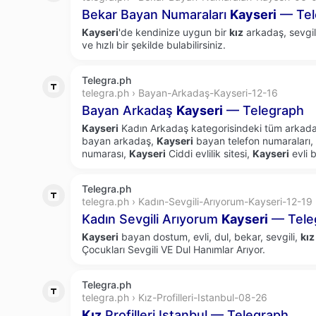
Bekar Bayan Numaraları
Kayseri
— Tel
Kayseri
'de kendinize uygun bir
kız
arkadaş, sevgil
ve hızlı bir şekilde bulabilirsiniz.
Telegra.ph
telegra.ph › Bayan-Arkadaş-Kayseri-12-16
Bayan Arkadaş
Kayseri
— Telegraph
Kayseri
Kadın Arkadaş kategorisindeki tüm arkadaş
bayan arkadaş,
Kayseri
bayan telefon numaraları,
numarası,
Kayseri
Ciddi evlilik sitesi,
Kayseri
evli 
Telegra.ph
telegra.ph › Kadın-Sevgili-Arıyorum-Kayseri-12-19
Kadın Sevgili Arıyorum
Kayseri
— Tele
Kayseri
bayan dostum, evli, dul, bekar, sevgili,
kız
Çocukları Sevgili VE Dul Hanımlar Arıyor.
Telegra.ph
telegra.ph › Kız-Profilleri-Istanbul-08-26
Kız
Profilleri Istanbul — Telegraph