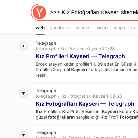
web
web
yandex ai
images
video
maps
tra
Telegraph
telegra.ph › Kız-Profilleri-Kayseri-01-28
Kız
Profilleri
Kayseri
— Telegraph
Erkek arayan kadın profilleri 1. 89 adet En Güzel
Kı
Profilleri Sarprofil
Kayseri
Türkiye 45 fikir sırt dö
resim.
Telegraph
telegra.ph › Kız-Fotoğrafları-Kayseri-08-25
Kız
Fotoğrafları
Kayseri
— Telegraph
Kız
Profilleri,
Kız
Profil Resimleri,
Kayseri
Kübra
Kı
güzel
fotoğrafların
sergilendiği
Kız
Profil
Fotoğraf
Telegraph
telegra.ph › Kız-Fotoğrafları-Adıyaman-06-11