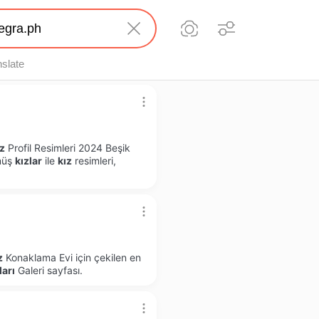
nslate
z
Profil Resimleri 2024 Beşik
nmüş
kızlar
ile
kız
resimleri,
z
Konaklama Evi için çekilen en
ları
Galeri sayfası.