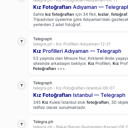
Kız
Fotoğrafları
Adıyaman — Telegrap
Sahte
kız
fotoğrafları
için 34 fikir,
kızlar
,
fotoğraf
Tripadvisor üyelerine göre Adıyaman'daki gezilecek 
yerlerden 2 adet fotoğraf.
Telegraph
telegra.ph › Kız-Profilleri-Adıyaman-12-21
Kız
Profilleri Adıyaman — Telegraph
53 yaşında olan Mnsure Nur, Kırklareli ilinde yaşa
sitesinde arkadaşını bekliyor.
Kız
Profilleri,
Kız
Profi
Fotoğrafları
>>>.
Telegraph
telegra.ph › Kız-Fotoğrafları-Istanbul-06-07
Kız
Fotoğrafları
Istanbul — Telegraph
345
Kız
Kulesi İstanbul stok
fotoğrafları
, 3D objele
telifsiz olarak sunulmaktadır.
Telegra.ph
telegra.ph › Bekar-Bayan-Numaraları-Kayseri-06-