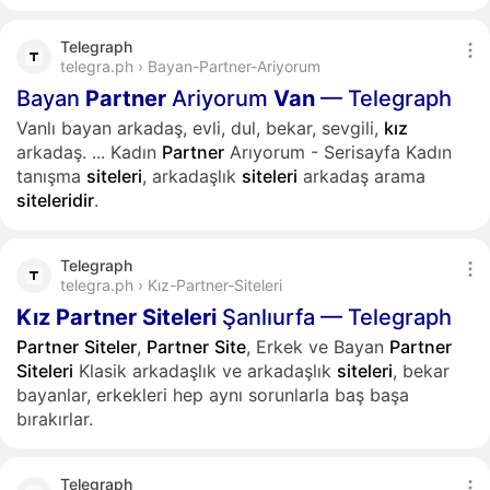
Telegraph
telegra.ph › Bayan-Partner-Ariyorum
Bayan
Partner
Ariyorum
Van
— Telegraph
Vanlı bayan arkadaş, evli, dul, bekar, sevgili,
kız
arkadaş.
...
Kadın
Partner
Arıyorum - Serisayfa Kadın
tanışma
siteleri
, arkadaşlık
siteleri
arkadaş arama
siteleridir
.
Telegraph
telegra.ph › Kız-Partner-Siteleri
Kız
Partner
Siteleri
Şanlıurfa — Telegraph
Partner
Siteler
,
Partner
Site
, Erkek ve Bayan
Partner
Siteleri
Klasik arkadaşlık ve arkadaşlık
siteleri
, bekar
bayanlar, erkekleri hep aynı sorunlarla baş başa
bırakırlar.
Telegraph