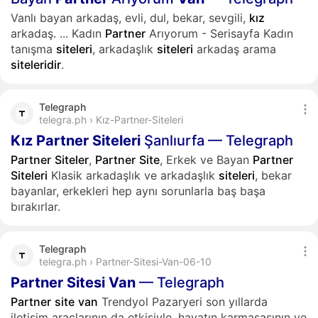
Vanlı bayan arkadaş, evli, dul, bekar, sevgili,
kız
arkadaş.
...
Kadın
Partner
Arıyorum - Serisayfa Kadın
tanışma
siteleri
, arkadaşlık
siteleri
arkadaş arama
siteleridir
.
Telegraph
telegra.ph › Kız-Partner-Siteleri
Kız
Partner
Siteleri
Şanlıurfa — Telegraph
Partner
Siteler
,
Partner
Site
, Erkek ve Bayan
Partner
Siteleri
Klasik arkadaşlık ve arkadaşlık
siteleri
, bekar
bayanlar, erkekleri hep aynı sorunlarla baş başa
bırakırlar.
Telegraph
telegra.ph › Partner-Sitesi-Van-06-10
Partner
Sitesi
Van
— Telegraph
Partner
site
van
Trendyol Pazaryeri son yıllarda
iletişim araçlarının da etkisiyle, hayatın karmaşasının ve