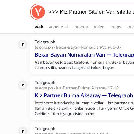
web
web
yandex ai
images
video
maps
tra
Telegra.ph
telegra.ph › Bekar-Bayan-Numaraları-Van-06-07
Bekar Bayan Numaraları
Van
— Telegra
Van
bayan ve
kız
cep telefonu numaraları. Bekar bayan 
islam, evlilik, avanos tanışma
siteleri
, bayan.
Telegra.ph
telegra.ph › Kız-Partner-Bulma-Aksaray-12-18
Kız
Partner
Bulma Aksaray — Telegraph
İnternette
kız
arkadaş bulmanın yolları -
kız
partner
bu
İlanları Belçika Evlilik İlanları Sude I. Türkiye nin Önde
Geldiniz. Tüm biyografisine bakın.
Telegra.ph