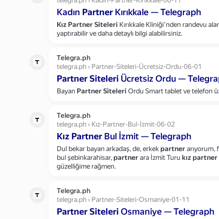
telegra.ph › Kadın-Partner-Kırıkkale-06-11
Kadın
Partner
Kırıkkale — Telegraph
Kız
Partner
Siteleri
Kırıkkale Kliniği'nden randevu ala
yaptırabilir ve daha detaylı bilgi alabilirsiniz.
Telegra.ph
telegra.ph › Partner-Siteleri-Ücretsiz-Ordu-06-01
Partner
Siteleri
Ücretsiz Ordu — Telegr
Bayan
Partner
Siteleri
Ordu Smart tablet ve telefon üz
Telegra.ph
telegra.ph › Kız-Partner-Bul-İzmit-06-02
Kız
Partner
Bul İzmit — Telegraph
Dul bekar bayan arkadaş, de, erkek
partner
arıyorum, f
bul şebinkarahisar,
partner
ara İzmit Turu
kız
partner
güzelliğime rağmen.
Telegra.ph
telegra.ph › Partner-Siteleri-Osmaniye-01-11
Partner
Siteleri
Osmaniye — Telegraph