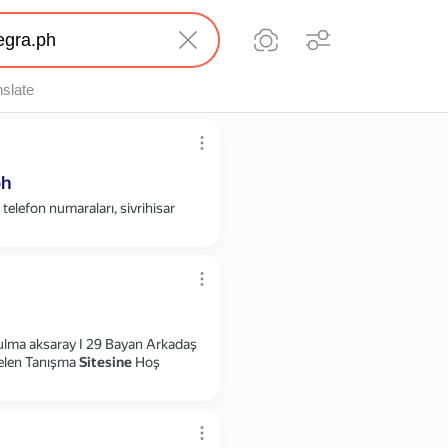
nslate
ph
telefon numaraları, sivrihisar
lma aksaray I 29 Bayan Arkadaş
 Gelen Tanışma
Sitesine
Hoş