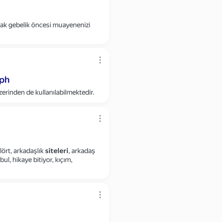
rak gebelik öncesi muayenenizi
aph
erinden de kullanılabilmektedir.
lört, arkadaşlık
siteleri
, arkadaş
bul, hikaye bitiyor, kıçım,