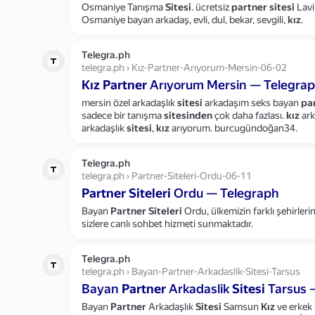
Osmaniye Tanışma
Sitesi
. ücretsiz
partner
sitesi
Lavi
Osmaniye bayan arkadaş, evli, dul, bekar, sevgili,
kız
.
Telegra.ph
telegra.ph › Kız-Partner-Arıyorum-Mersin-06-02
Kız
Partner
Arıyorum Mersin — Telegra
mersin özel arkadaşlık
sitesi
arkadaşım seks bayan
pa
sadece bir tanışma
sitesinden
çok daha fazlası.
kız
ark
arkadaşlık
sitesi
,
kız
arıyorum. burcugündoğan34.
Telegra.ph
telegra.ph › Partner-Siteleri-Ordu-06-11
Partner
Siteleri
Ordu — Telegraph
Bayan
Partner
Siteleri
Ordu, ülkemizin farklı şehirlerind
sizlere canlı sohbet hizmeti sunmaktadır.
Telegra.ph
telegra.ph › Bayan-Partner-Arkadaslik-Sitesi-Tarsus
Bayan
Partner
Arkadaslik
Sitesi
Tarsus 
Bayan
Partner
Arkadaşlık
Sitesi
Samsun
Kız
ve erkek 