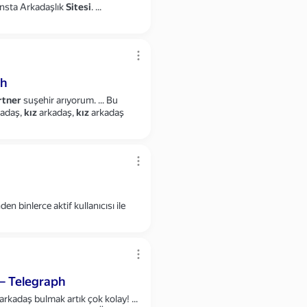
nsta Arkadaşlık
Sitesi
.
...
ph
rtner
suşehir arıyorum.
...
Bu
adaş,
kız
arkadaş,
kız
arkadaş
en binlerce aktif kullanıcısı ile
— Telegraph
arkadaş bulmak artık çok kolay!
...