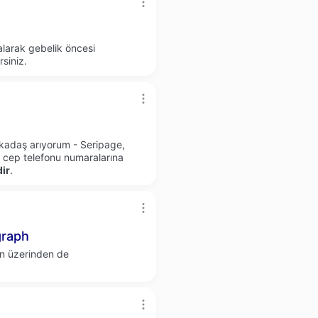
alarak gebelik öncesi
rsiniz.
kadaş arıyorum - Seripage,
cep telefonu numaralarına
dir
.
graph
on üzerinden de