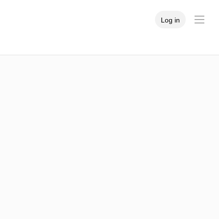
Log in