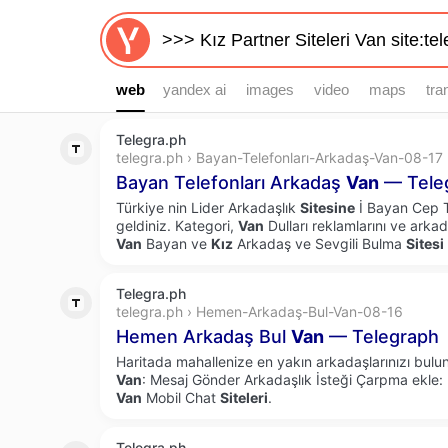
web
web
yandex ai
images
video
maps
tra
Telegra.ph
telegra.ph › Bayan-Telefonları-Arkadaş-Van-08-17
Bayan Telefonları Arkadaş
Van
— Tele
Türkiye nin Lider Arkadaşlık
Sitesine
İ Bayan Cep T
geldiniz. Kategori,
Van
Dulları reklamlarını ve ark
Van
Bayan ve
Kız
Arkadaş ve Sevgili Bulma
Sitesi
Telegra.ph
telegra.ph › Hemen-Arkadaş-Bul-Van-08-16
Hemen Arkadaş Bul
Van
— Telegraph
Haritada mahallenize en yakın arkadaşlarınızı bulu
Van
: Mesaj Gönder Arkadaşlık İsteği Çarpma ekle:
Van
Mobil Chat
Siteleri
.
Telegra.ph