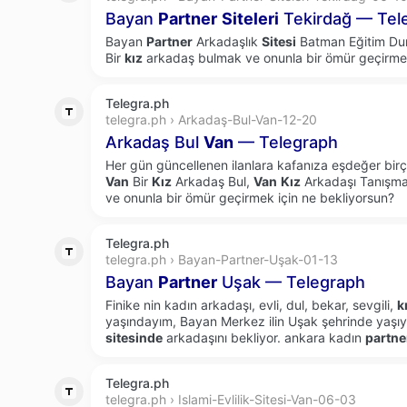
Bayan
Partner
Siteleri
Tekirdağ — Tel
Bayan
Partner
Arkadaşlık
Sitesi
Batman Eğitim Dur
Bir
kız
arkadaş bulmak ve onunla bir ömür geçirmek
Telegra.ph
telegra.ph › Arkadaş-Bul-Van-12-20
Arkadaş Bul
Van
— Telegraph
Her gün güncellenen ilanlara kafanıza eşdeğer birç
Van
Bir
Kız
Arkadaş Bul,
Van
Kız
Arkadaşı Tanışm
ve onunla bir ömür geçirmek için ne bekliyorsun?
Telegra.ph
telegra.ph › Bayan-Partner-Uşak-01-13
Bayan
Partner
Uşak — Telegraph
Finike nin kadın arkadaşı, evli, dul, bekar, sevgili,
k
yaşındayım, Bayan Merkez ilin Uşak şehrinde yaşıy
sitesinde
arkadaşını bekliyor. ankara kadın
partne
Telegra.ph
telegra.ph › Islami-Evlilik-Sitesi-Van-06-03