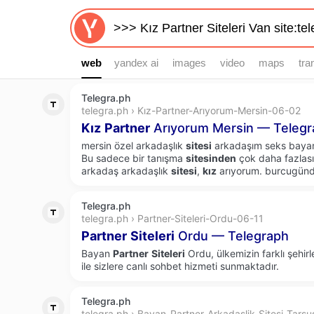
web
web
yandex ai
images
video
maps
tra
Telegra.ph
telegra.ph › Kız-Partner-Arıyorum-Mersin-06-02
Kız
Partner
Arıyorum Mersin — Telegr
mersin özel arkadaşlık
sitesi
arkadaşım seks bay
Bu sadece bir tanışma
sitesinden
çok daha fazlas
arkadaş arkadaşlık
sitesi
,
kız
arıyorum. burcugün
Telegra.ph
telegra.ph › Partner-Siteleri-Ordu-06-11
Partner
Siteleri
Ordu — Telegraph
Bayan
Partner
Siteleri
Ordu, ülkemizin farklı şehirle
ile sizlere canlı sohbet hizmeti sunmaktadır.
Telegra.ph
telegra.ph › Bayan-Partner-Arkadaslik-Sitesi-Tarsu