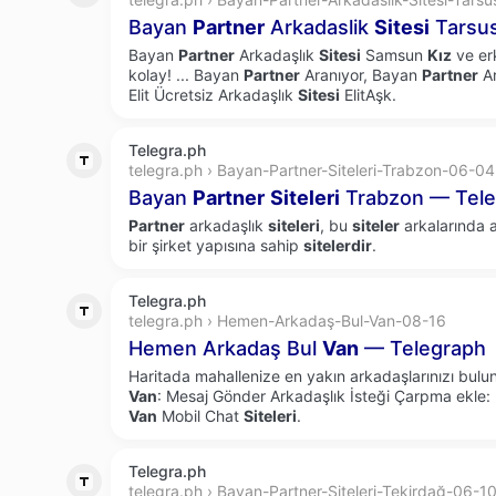
Bayan
Partner
Arkadaslik
Sitesi
Tarsus
Bayan
Partner
Arkadaşlık
Sitesi
Samsun
Kız
ve er
kolay!
...
Bayan
Partner
Aranıyor, Bayan
Partner
Ar
Elit Ücretsiz Arkadaşlık
Sitesi
ElitAşk.
Telegra.ph
telegra.ph › Bayan-Partner-Siteleri-Trabzon-06-04
Bayan
Partner
Siteleri
Trabzon — Tele
Partner
arkadaşlık
siteleri
, bu
siteler
arkalarında a
bir şirket yapısına sahip
sitelerdir
.
Telegra.ph
telegra.ph › Hemen-Arkadaş-Bul-Van-08-16
Hemen Arkadaş Bul
Van
— Telegraph
Haritada mahallenize en yakın arkadaşlarınızı bulu
Van
: Mesaj Gönder Arkadaşlık İsteği Çarpma ekle:
Van
Mobil Chat
Siteleri
.
Telegra.ph
telegra.ph › Bayan-Partner-Siteleri-Tekirdağ-06-1