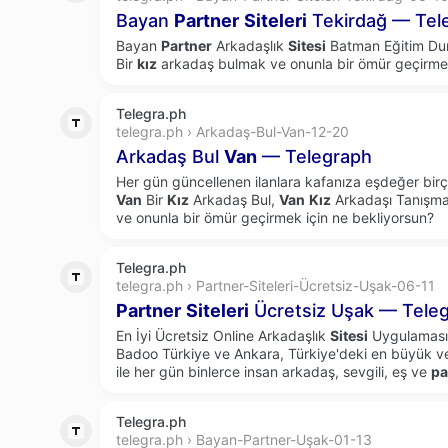
Bayan
Partner
Siteleri
Tekirdağ — Tel
Bayan
Partner
Arkadaşlık
Sitesi
Batman Eğitim Dur
Bir
kız
arkadaş bulmak ve onunla bir ömür geçirmek
Telegra.ph
telegra.ph › Arkadaş-Bul-Van-12-20
Arkadaş Bul
Van
— Telegraph
Her gün güncellenen ilanlara kafanıza eşdeğer birç
Van
Bir
Kız
Arkadaş Bul,
Van
Kız
Arkadaşı Tanışm
ve onunla bir ömür geçirmek için ne bekliyorsun?
Telegra.ph
telegra.ph › Partner-Siteleri-Ücretsiz-Uşak-06-11
Partner
Siteleri
Ücretsiz Uşak — Tele
En İyi Ücretsiz Online Arkadaşlık
Sitesi
Uygulaması 
Badoo Türkiye ve Ankara, Türkiye'deki en büyük ve
ile her gün binlerce insan arkadaş, sevgili, eş ve
pa
Telegra.ph
telegra.ph › Bayan-Partner-Uşak-01-13