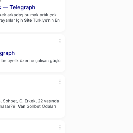
 — Telegraph
kek arkadaş bulmak artık çok
ayanlar İçin
Site
Türkiye'nin En
graph
ltın üyelik üzerine çalışan güçlü
n, Sohbet, G. Erkek, 22 yaşında
 hasar79.
Van
Sohbet Odaları
0