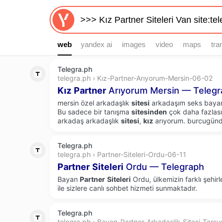
web
web
yandex ai
images
video
maps
tra
Telegra.ph
telegra.ph › Kız-Partner-Arıyorum-Mersin-06-02
Kız
Partner
Arıyorum Mersin — Telegr
mersin özel arkadaşlık
sitesi
arkadaşım seks bay
Bu sadece bir tanışma
sitesinden
çok daha fazlas
arkadaş arkadaşlık
sitesi
,
kız
arıyorum. burcugün
Telegra.ph
telegra.ph › Partner-Siteleri-Ordu-06-11
Partner
Siteleri
Ordu — Telegraph
Bayan
Partner
Siteleri
Ordu, ülkemizin farklı şehirle
ile sizlere canlı sohbet hizmeti sunmaktadır.
Telegra.ph
telegra.ph › Bayan-Partner-Arkadaslik-Sitesi-Tarsu