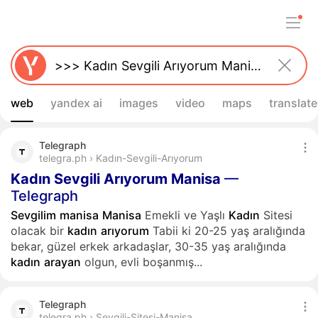
web
yandex ai
images
video
maps
translate
Telegraph
telegra.ph › Kadın-Sevgili-Arıyorum
Kadın
Sevgili
Arıyorum
Manisa
—
Telegraph
Sevgilim
manisa
Manisa
Emekli ve Yaşlı
Kadın
Sitesi
olacak bir
kadın
arıyorum
Tabii ki 20-25 yaş aralığında
bekar, güzel erkek arkadaşlar, 30-35 yaş aralığında
kadın
arayan
olgun, evli boşanmış...
Telegraph
telegra.ph › Sevgili-Sitesi-Manisa