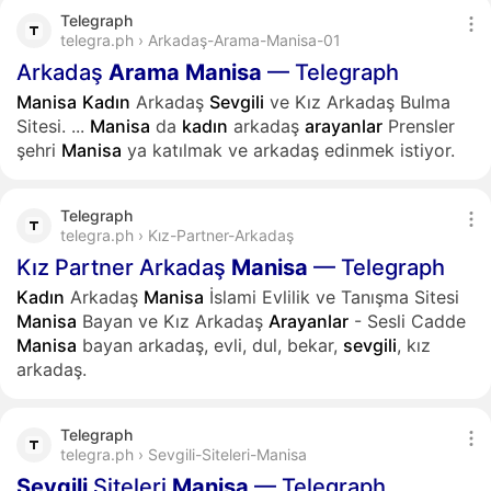
Telegraph
telegra.ph › Arkadaş-Arama-Manisa-01
Arkadaş
Arama
Manisa
— Telegraph
Manisa
Kadın
Arkadaş
Sevgili
ve Kız Arkadaş Bulma
Sitesi.
...
Manisa
da
kadın
arkadaş
arayanlar
Prensler
şehri
Manisa
ya katılmak ve arkadaş edinmek istiyor.
Telegraph
telegra.ph › Kız-Partner-Arkadaş
Kız Partner Arkadaş
Manisa
— Telegraph
Kadın
Arkadaş
Manisa
İslami Evlilik ve Tanışma Sitesi
Manisa
Bayan ve Kız Arkadaş
Arayanlar
- Sesli Cadde
Manisa
bayan arkadaş, evli, dul, bekar,
sevgili
, kız
arkadaş.
Telegraph
telegra.ph › Sevgili-Siteleri-Manisa
Sevgili
Siteleri
Manisa
— Telegraph