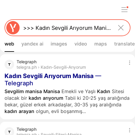
web
yandex ai
images
video
maps
translate
Telegraph
telegra.ph › Kadın-Sevgili-Arıyorum
Kadın
Sevgili
Arıyorum
Manisa
—
Telegraph
Sevgilim
manisa
Manisa
Emekli ve Yaşlı
Kadın
Sitesi
olacak bir
kadın
arıyorum
Tabii ki 20-25 yaş aralığında
bekar, güzel erkek arkadaşlar, 30-35 yaş aralığında
kadın
arayan
olgun, evli boşanmış...
Telegraph
telegra.ph › Sevgili-Sitesi-Manisa