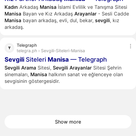
Kadın
Arkadaş
Manisa
İslami Evlilik ve Tanışma Sitesi
Manisa
Bayan ve Kız Arkadaş
Arayanlar
- Sesli Cadde
Manisa
bayan arkadaş, evli, dul, bekar,
sevgili
, kız
arkadaş.
Telegraph
telegra.ph › Sevgili-Siteleri-Manisa
Sevgili
Siteleri
Manisa
— Telegraph
Sevgili
Arama
Sitesi,
Sevgili
Arayanlar
Sitesi Şehrin
sinemaları,
Manisa
halkının sanat ve eğlenceye olan
sevgisinin göstergesidir.
Show more