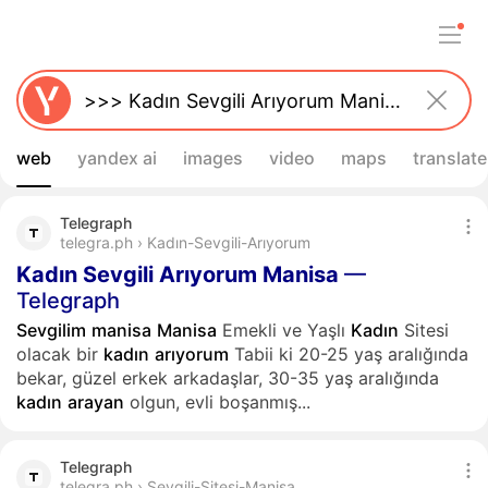
web
yandex ai
images
video
maps
translate
Telegraph
telegra.ph › Kadın-Sevgili-Arıyorum
Kadın
Sevgili
Arıyorum
Manisa
—
Telegraph
Sevgilim
manisa
Manisa
Emekli ve Yaşlı
Kadın
Sitesi
olacak bir
kadın
arıyorum
Tabii ki 20-25 yaş aralığında
bekar, güzel erkek arkadaşlar, 30-35 yaş aralığında
kadın
arayan
olgun, evli boşanmış...
Telegraph
telegra.ph › Sevgili-Sitesi-Manisa