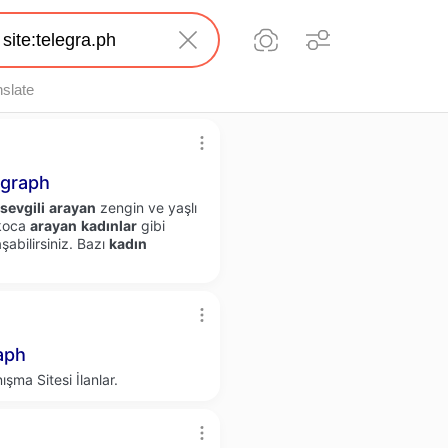
nslate
graph
sevgili
arayan
zengin ve yaşlı
koca
arayan
kadınlar
gibi
şabilirsiniz. Bazı
kadın
aph
şma Sitesi İlanlar.