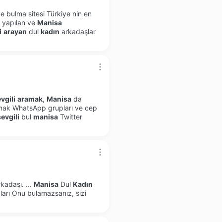
e bulma sitesi Türkiye nin en
ı yapılan ve
Manisa
i
arayan
dul
kadın
arkadaşlar
vgili
aramak
,
Manisa
da
ak WhatsApp grupları ve cep
sevgili
bul
manisa
Twitter
rkadaşı.
...
Manisa
Dul
Kadın
arı Onu bulamazsanız, sizi