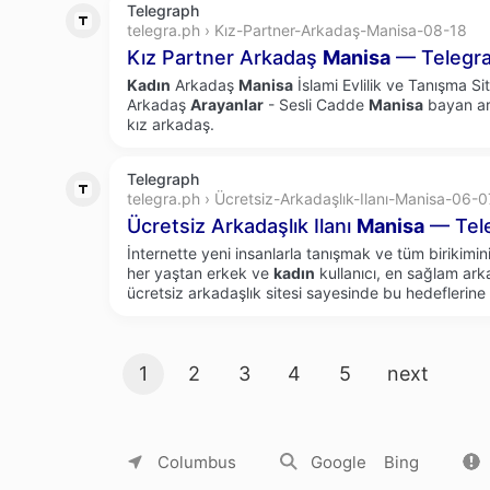
Telegraph
telegra.ph › Kız-Partner-Arkadaş-Manisa-08-18
Kız Partner Arkadaş
Manisa
— Telegr
Kadın
Arkadaş
Manisa
İslami Evlilik ve Tanışma Si
Arkadaş
Arayanlar
- Sesli Cadde
Manisa
bayan ark
kız arkadaş.
Telegraph
telegra.ph › Ücretsiz-Arkadaşlık-Ilanı-Manisa-06-0
Ücretsiz Arkadaşlık Ilanı
Manisa
— Tel
İnternette yeni insanlarla tanışmak ve tüm birikim
her yaştan erkek ve
kadın
kullanıcı, en sağlam ark
ücretsiz arkadaşlık sitesi sayesinde bu hedeflerine 
Search result pages
1
2
3
4
5
next
About Yandex
Commercial offers
Jobs
Columbus
Google
Bing