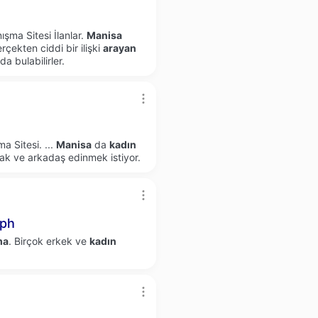
şma Sitesi İlanlar.
Manisa
çekten ciddi bir ilişki
arayan
a bulabilirler.
a Sitesi.
...
Manisa
da
kadın
ak ve arkadaş edinmek istiyor.
aph
ma
. Birçok erkek ve
kadın