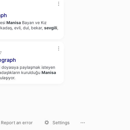
aph
tesi
Manisa
Bayan ve Kız
adaş, evli, dul, bekar,
sevgili
,
7
egraph
ini doyasıya paylaşmak isteyen
adaşlıkların kurulduğu
Manisa
ulaşıyor.
License
Privacy Policy
Report an error
Settings