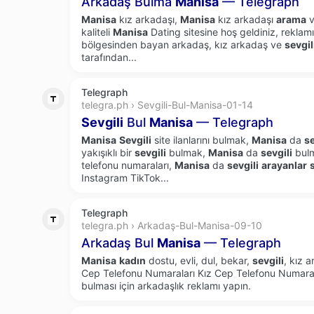
Arkadaş Bulma
Manisa
— Telegraph
Manisa
kız arkadaşı,
Manisa
kız arkadaşı
arama
v
kaliteli
Manisa
Dating sitesine hoş geldiniz, reklam
bölgesinden bayan arkadaş, kız arkadaş ve
sevgil
tarafından...
Telegraph
telegra.ph › Sevgili-Bul-Manisa-01-14
Sevgili
Bul
Manisa
— Telegraph
Manisa
Sevgili
site ilanlarını bulmak,
Manisa
da
se
yakışıklı bir
sevgili
bulmak,
Manisa
da
sevgili
bulm
telefonu numaraları,
Manisa
da
sevgili
arayanlar
Instagram TikTok...
Telegraph
telegra.ph › Arkadaş-Bul-Manisa-09-10
Arkadaş Bul
Manisa
— Telegraph
Manisa
kadın
dostu, evli, dul, bekar,
sevgili
, kız a
Cep Telefonu Numaraları Kız Cep Telefonu Numaral
bulması için arkadaşlık reklamı yapın.