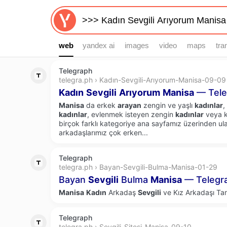
web
web
yandex ai
images
video
maps
tra
Telegraph
telegra.ph › Kadın-Sevgili-Arıyorum-Manisa-09-09
Kadın
Sevgili
Arıyorum
Manisa
— Tele
Manisa
da erkek
arayan
zengin ve yaşlı
kadınlar
,
kadınlar
, evlenmek isteyen zengin
kadınlar
veya 
birçok farklı kategoriye ana sayfamız üzerinden ula
arkadaşlarımız çok erken...
Telegraph
telegra.ph › Bayan-Sevgili-Bulma-Manisa-01-29
Bayan
Sevgili
Bulma
Manisa
— Telegr
Manisa
Kadın
Arkadaş
Sevgili
ve Kız Arkadaşı Tanı
Telegraph
telegra.ph › Sevgili-Sitesi-Manisa-09-10