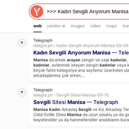
web
web
yandex ai
images
video
maps
tra
Telegraph
telegra.ph › Kadın-Sevgili-Arıyorum-Manisa-09-09
Kadın
Sevgili
Arıyorum
Manisa
— Tele
Manisa
da erkek
arayan
zengin ve yaşlı
kadınlar
,
kadınlar
, evlenmek isteyen zengin
kadınlar
veya 
birçok farklı kategoriye ana sayfamız üzerinden ula
arkadaşlarımız çok erken...
Telegraph
telegra.ph › Sevgili-Sitesi-Manisa-09-10
Sevgili
Sitesi
Manisa
— Telegraph
Manisa
Kadın
Arkadaş
Sevgili
ve Kız Arkadaşı Tanı
Ciddi Evlilik Sitesi
Manisa
da uzun soluklu ya da ger
beyefendiler ya da hanımefendiler aradıklarını burad