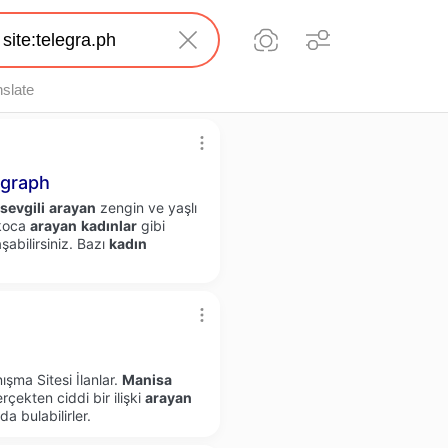
nslate
graph
sevgili
arayan
zengin ve yaşlı
koca
arayan
kadınlar
gibi
şabilirsiniz. Bazı
kadın
şma Sitesi İlanlar.
Manisa
çekten ciddi bir ilişki
arayan
a bulabilirler.