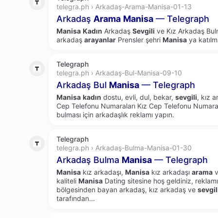
telegra.ph › Arkadaş-Arama-Manisa-01-13
Arkadaş
Arama
Manisa
— Telegraph
Manisa
Kadın
Arkadaş
Sevgili
ve Kız Arkadaş Bulm
arkadaş
arayanlar
Prensler şehri
Manisa
ya katılm
Telegraph
telegra.ph › Arkadaş-Bul-Manisa-09-10
Arkadaş Bul
Manisa
— Telegraph
Manisa
kadın
dostu, evli, dul, bekar,
sevgili
, kız a
Cep Telefonu Numaraları Kız Cep Telefonu Numaral
bulması için arkadaşlık reklamı yapın.
Telegraph
telegra.ph › Arkadaş-Bulma-Manisa-01-30
Arkadaş Bulma
Manisa
— Telegraph
Manisa
kız arkadaşı,
Manisa
kız arkadaşı
arama
v
kaliteli
Manisa
Dating sitesine hoş geldiniz, reklam
bölgesinden bayan arkadaş, kız arkadaş ve
sevgil
tarafından...