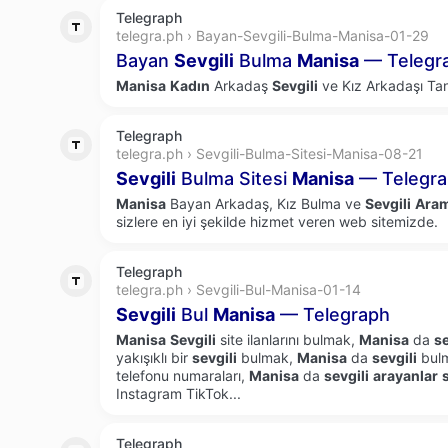
Telegraph
telegra.ph › Bayan-Sevgili-Bulma-Manisa-01-29
Bayan
Sevgili
Bulma
Manisa
— Telegr
Manisa
Kadın
Arkadaş
Sevgili
ve Kız Arkadaşı Tanı
Telegraph
telegra.ph › Sevgili-Bulma-Sitesi-Manisa-08-21
Sevgili
Bulma Sitesi
Manisa
— Telegr
Manisa
Bayan Arkadaş, Kız Bulma ve
Sevgili
Ara
sizlere en iyi şekilde hizmet veren web sitemizde.
Telegraph
telegra.ph › Sevgili-Bul-Manisa-01-14
Sevgili
Bul
Manisa
— Telegraph
Manisa
Sevgili
site ilanlarını bulmak,
Manisa
da
se
yakışıklı bir
sevgili
bulmak,
Manisa
da
sevgili
bulm
telefonu numaraları,
Manisa
da
sevgili
arayanlar
Instagram TikTok...
Telegraph