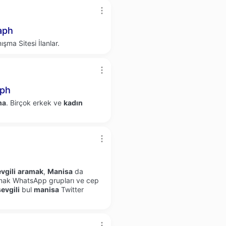
aph
şma Sitesi İlanlar.
aph
ma
. Birçok erkek ve
kadın
vgili
aramak
,
Manisa
da
ak WhatsApp grupları ve cep
sevgili
bul
manisa
Twitter