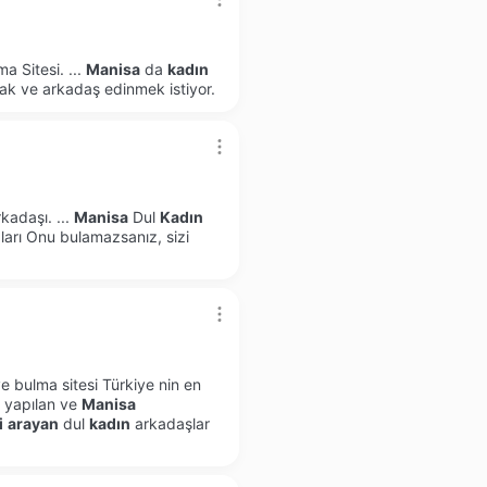
a Sitesi.
...
Manisa
da
kadın
ak ve arkadaş edinmek istiyor.
rkadaşı.
...
Manisa
Dul
Kadın
arı Onu bulamazsanız, sizi
e bulma sitesi Türkiye nin en
ı yapılan ve
Manisa
i
arayan
dul
kadın
arkadaşlar