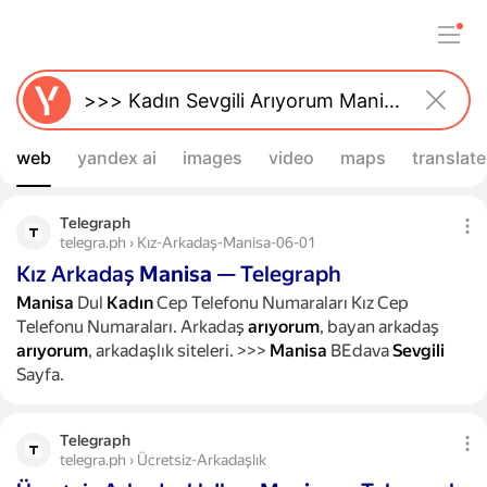
web
yandex ai
images
video
maps
translate
Telegraph
telegra.ph › Kız-Arkadaş-Manisa-06-01
Kız Arkadaş
Manisa
— Telegraph
Manisa
Dul
Kadın
Cep Telefonu Numaraları Kız Cep
Telefonu Numaraları. Arkadaş
arıyorum
, bayan arkadaş
arıyorum
, arkadaşlık siteleri. >>>
Manisa
BEdava
Sevgili
Sayfa.
Telegraph
telegra.ph › Ücretsiz-Arkadaşlık