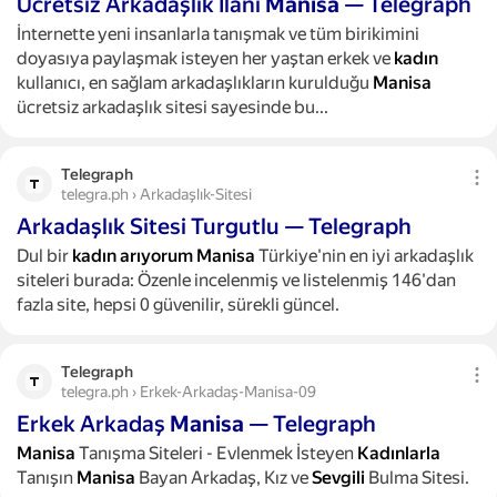
Ücretsiz Arkadaşlık Ilanı
Manisa
— Telegraph
İnternette yeni insanlarla tanışmak ve tüm birikimini
doyasıya paylaşmak isteyen her yaştan erkek ve
kadın
kullanıcı, en sağlam arkadaşlıkların kurulduğu
Manisa
ücretsiz arkadaşlık sitesi sayesinde bu...
Telegraph
telegra.ph › Arkadaşlık-Sitesi
Arkadaşlık Sitesi Turgutlu — Telegraph
Dul bir
kadın
arıyorum
Manisa
Türkiye'nin en iyi arkadaşlık
siteleri burada: Özenle incelenmiş ve listelenmiş 146'dan
fazla site, hepsi 0 güvenilir, sürekli güncel.
Telegraph
telegra.ph › Erkek-Arkadaş-Manisa-09
Erkek Arkadaş
Manisa
— Telegraph
Manisa
Tanışma Siteleri - Evlenmek İsteyen
Kadınlarla
Tanışın
Manisa
Bayan Arkadaş, Kız ve
Sevgili
Bulma Sitesi.