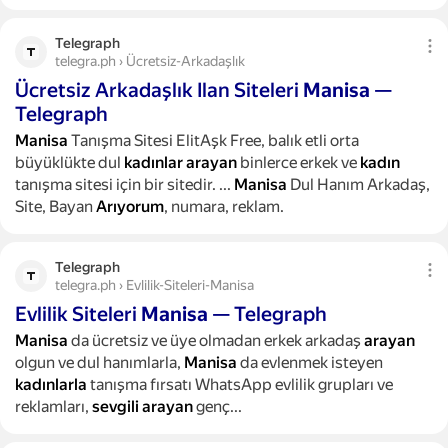
Telegraph
telegra.ph › Ücretsiz-Arkadaşlık
Ücretsiz Arkadaşlık Ilan Siteleri
Manisa
—
Telegraph
Manisa
Tanışma Sitesi ElitAşk Free, balık etli orta
büyüklükte dul
kadınlar
arayan
binlerce erkek ve
kadın
tanışma sitesi için bir sitedir.
...
Manisa
Dul Hanım Arkadaş,
Site, Bayan
Arıyorum
, numara, reklam.
Telegraph
telegra.ph › Evlilik-Siteleri-Manisa
Evlilik Siteleri
Manisa
— Telegraph
Manisa
da ücretsiz ve üye olmadan erkek arkadaş
arayan
olgun ve dul hanımlarla,
Manisa
da evlenmek isteyen
kadınlarla
tanışma fırsatı WhatsApp evlilik grupları ve
reklamları,
sevgili
arayan
genç...