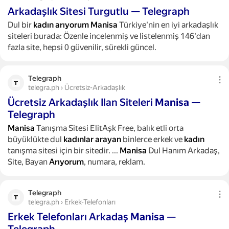
Arkadaşlık Sitesi Turgutlu — Telegraph
Dul bir
kadın
arıyorum
Manisa
Türkiye'nin en iyi arkadaşlık
siteleri burada: Özenle incelenmiş ve listelenmiş 146'dan
fazla site, hepsi 0 güvenilir, sürekli güncel.
Telegraph
telegra.ph › Ücretsiz-Arkadaşlık
Ücretsiz Arkadaşlık Ilan Siteleri
Manisa
—
Telegraph
Manisa
Tanışma Sitesi ElitAşk Free, balık etli orta
büyüklükte dul
kadınlar
arayan
binlerce erkek ve
kadın
tanışma sitesi için bir sitedir.
...
Manisa
Dul Hanım Arkadaş,
Site, Bayan
Arıyorum
, numara, reklam.
Telegraph
telegra.ph › Erkek-Telefonları
Erkek Telefonları Arkadaş
Manisa
—