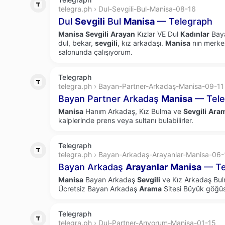
telegra.ph › Dul-Sevgili-Bul-Manisa-08-16
Dul
Sevgili
Bul
Manisa
— Telegraph
Manisa
Sevgili
Arayan
Kızlar VE Dul
Kadınlar
Baya
dul, bekar,
sevgili
, kız arkadaşı.
Manisa
nın merkez
salonunda çalışıyorum.
Telegraph
telegra.ph › Bayan-Partner-Arkadaş-Manisa-09-11
Bayan Partner Arkadaş
Manisa
— Tele
Manisa
Hanım Arkadaş, Kız Bulma ve
Sevgili
Ara
kalplerinde prens veya sultanı bulabilirler.
Telegraph
telegra.ph › Bayan-Arkadaş-Arayanlar-Manisa-06-
Bayan Arkadaş
Arayanlar
Manisa
— Te
Manisa
Bayan Arkadaş
Sevgili
ve Kız Arkadaş Bul
Ücretsiz Bayan Arkadaş
Arama
Sitesi Büyük göğüs
Telegraph
telegra.ph › Dul-Partner-Arıyorum-Manisa-01-15