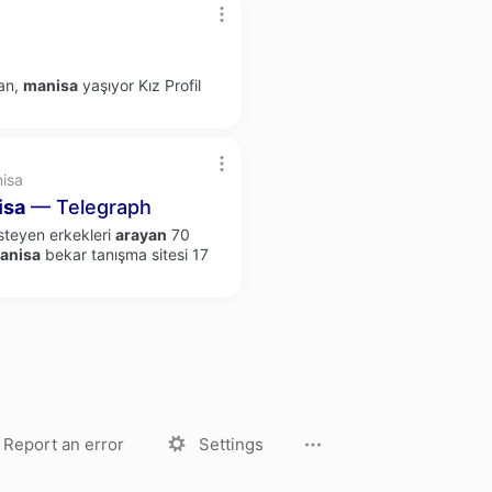
yan,
manisa
yaşıyor Kız Profil
nisa
isa
— Telegraph
isteyen erkekleri
arayan
70
anisa
bekar tanışma sitesi 17
License
Privacy Policy
Report an error
Settings