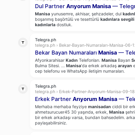
Dul Partner
Arıyorum
Manisa
— Teleg
Manisa
yunusemre, akhisar, şehzadeler, dul
kadınl
boşanmış başörtülü ve tesettürlü
kadınlara
sevgili
kadınlarla
dostluk.
Telegra.ph
telegra.ph › Bekar-Bayan-Numaraları-Manisa-06-1
Bekar Bayan Numaraları
Manisa
— Tel
Afyonkarahisar
Kadın
Telefonları.
Manisa
Bayan
S
Bulma Sitesi.
...
Manisa
'da erkek arkadaş
arayan
e
cep telefonu ve WhatsApp iletişim numaraları.
Telegra.ph
telegra.ph › Erkek-Partner-Arıyorum-Manisa-09-18
Erkek Partner
Arıyorum
Manisa
— Tel
Merhaba merhaba feyziye
manisadan
ciddi bir e
ahmetsurucuer45 30 yaşında, erkek,
Manisa
şehri
bir erkek arkadaşı varsa, bundan bahsedelim. arkad
paylaşabilirsiniz.