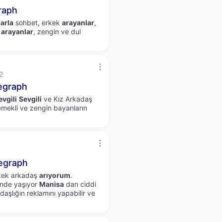
raph
arla
sohbet, erkek
arayanlar
,
arayanlar
, zengin ve dul
2
egraph
evgili
Sevgili
ve Kız Arkadaş
mekli ve zengin bayanların
egraph
rkek arkadaş
arıyorum
.
nde yaşıyor
Manisa
dan ciddi
aşlığın reklamını yapabilir ve