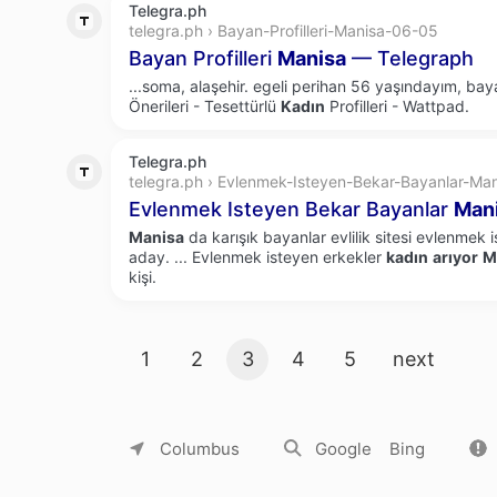
Telegra.ph
telegra.ph › Bayan-Profilleri-Manisa-06-05
Bayan Profilleri
Manisa
— Telegraph
...soma, alaşehir. egeli perihan 56 yaşındayım, ba
Önerileri - Tesettürlü
Kadın
Profilleri - Wattpad.
Telegra.ph
telegra.ph › Evlenmek-Isteyen-Bekar-Bayanlar-Ma
Evlenmek Isteyen Bekar Bayanlar
Man
Manisa
da karışık bayanlar evlilik sitesi evlenmek 
aday.
...
Evlenmek isteyen erkekler
kadın
arıyor
M
kişi.
Search result pages
1
2
3
4
5
next
About Yandex
Commercial offers
Jobs
Columbus
Google
Bing