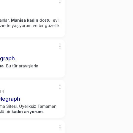
nlar.
Manisa
kadın
dostu, evli,
inde yaşıyorum ve bir güzellik
graph
ma
. Bu tür arayışlarla
14
legraph
ma Sitesi. Üyeliksiz Tamamen
lü bir
kadın
arıyorum
.