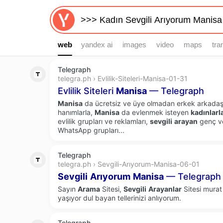
web
web
yandex ai
images
video
maps
tra
Telegraph
telegra.ph › Evlilik-Siteleri-Manisa-01-31
Evlilik Siteleri
Manisa
— Telegraph
Manisa
da ücretsiz ve üye olmadan erkek arkada
hanımlarla,
Manisa
da evlenmek isteyen
kadınlarl
evlilik grupları ve reklamları,
sevgili
arayan
genç ve 
WhatsApp grupları...
Telegraph
telegra.ph › Sevgili-Arıyorum-Manisa-06-01
Sevgili
Arıyorum
Manisa
— Telegraph
Sayın
Arama
Sitesi,
Sevgili
Arayanlar
Sitesi murat
yaşıyor dul bayan tellerinizi anlıyorum.
Telegraph