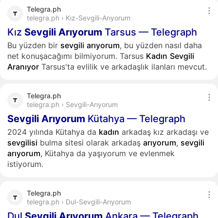
Telegra.ph
telegra.ph › Kız-Sevgili-Arıyorum
Kız
Sevgili
Arıyorum
Tarsus — Telegraph
Bu yüzden bir
sevgili
arıyorum
, bu yüzden nasıl daha
net konuşacağımı bilmiyorum. Tarsus
Kadın
Sevgili
Aranıyor
Tarsus'ta evlilik ve arkadaşlık ilanları mevcut.
Telegra.ph
telegra.ph › Sevgili-Arıyorum
Sevgili
Arıyorum
Kütahya — Telegraph
2024 yılında Kütahya da
kadın
arkadaş kız arkadaşı ve
sevgilisi
bulma sitesi olarak arkadaş
arıyorum
,
sevgili
arıyorum
, Kütahya da yaşıyorum ve evlenmek
istiyorum.
Telegra.ph
telegra.ph › Dul-Sevgili-Arıyorum
Dul
Sevgili
Arıyorum
Ankara — Telegraph