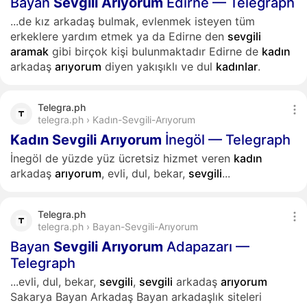
Bayan
Sevgili
Arıyorum
Edirne — Telegraph
...de kız arkadaş bulmak, evlenmek isteyen tüm
erkeklere yardım etmek ya da Edirne den
sevgili
aramak
gibi birçok kişi bulunmaktadır Edirne de
kadın
arkadaş
arıyorum
diyen yakışıklı ve dul
kadınlar
.
Telegra.ph
telegra.ph › Kadın-Sevgili-Arıyorum
Kadın
Sevgili
Arıyorum
İnegöl — Telegraph
İnegöl de yüzde yüz ücretsiz hizmet veren
kadın
arkadaş
arıyorum
, evli, dul, bekar,
sevgili
...
Telegra.ph
telegra.ph › Bayan-Sevgili-Arıyorum
Bayan
Sevgili
Arıyorum
Adapazarı —
Telegraph
...evli, dul, bekar,
sevgili
,
sevgili
arkadaş
arıyorum
Sakarya Bayan Arkadaş Bayan arkadaşlık siteleri