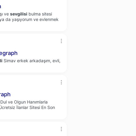
h
şı ve
sevgilisi
bulma sitesi
hya da yaşıyorum ve evlenmek
egraph
li
Simav erkek arkadaşım, evli,
raph
Dul ve Olgun Hanımlarla
retsiz İlanlar Sitesi En Son