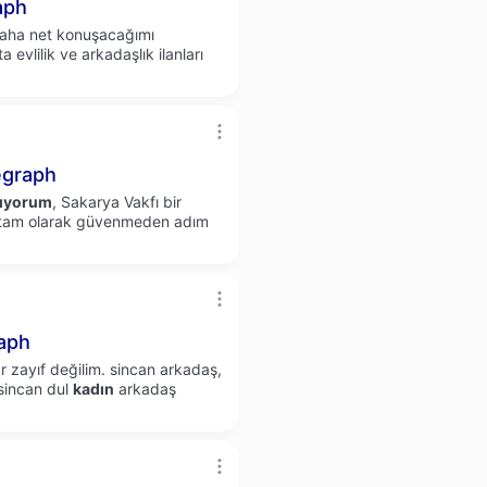
aph
daha net konuşacağımı
a evlilik ve arkadaşlık ilanları
egraph
ıyorum
, Sakarya Vakfı bir
tam olarak güvenmeden adım
aph
ar zayıf değilim. sincan arkadaş,
, sincan dul
kadın
arkadaş