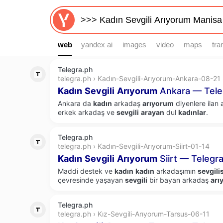
web
web
yandex ai
images
video
maps
tra
Telegra.ph
telegra.ph › Kadın-Sevgili-Arıyorum-Ankara-08-21
Kadın
Sevgili
Arıyorum
Ankara — Tele
Ankara da
kadın
arkadaş
arıyorum
diyenlere ilan
erkek arkadaş ve
sevgili
arayan
dul
kadınlar
.
Telegra.ph
telegra.ph › Kadın-Sevgili-Arıyorum-Siirt-01-14
Kadın
Sevgili
Arıyorum
Siirt — Telegr
Maddi destek ve
kadın
kadın
arkadaşımın
sevgilis
çevresinde yaşayan
sevgili
bir bayan arkadaş
arı
Telegra.ph
telegra.ph › Kız-Sevgili-Arıyorum-Tarsus-06-11