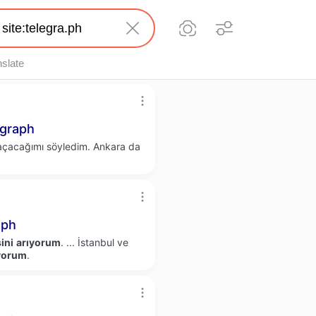
nslate
graph
 açacağımı söyledim. Ankara da
aph
ini
arıyorum
.
...
İstanbul ve
yorum
.