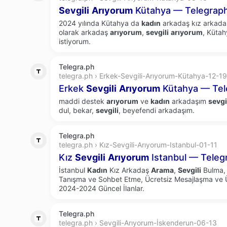
Sevgili
Arıyorum
Kütahya — Telegrap
2024 yılında Kütahya da
kadın
arkadaş kız arkada
olarak arkadaş
arıyorum
,
sevgili
arıyorum
, Küta
istiyorum.
Telegra.ph
telegra.ph › Erkek-Sevgili-Arıyorum-Kütahya-12-19
Erkek
Sevgili
Arıyorum
Kütahya — Tel
maddi destek
arıyorum
ve
kadın
arkadaşım
sevgi
dul, bekar,
sevgili
, beyefendi arkadaşım.
Telegra.ph
telegra.ph › Kız-Sevgili-Arıyorum-Istanbul-01-11
Kız
Sevgili
Arıyorum
Istanbul — Teleg
İstanbul
Kadın
Kız Arkadaş
Arama
,
Sevgili
Bulma, 
Tanışma ve Sohbet Etme, Ücretsiz Mesajlaşma ve Üc
2024-2024 Güncel İlanlar.
Telegra.ph
telegra.ph › Sevgili-Arıyorum-İskenderun-06-13