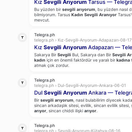
Kız
Sevgili
Arıyorum
Tarsus — Telegr
Bu yüzden bir
sevgili
arıyorum
, bu yüzden nasıl 
bilmiyorum. Tarsus
Kadın
Sevgili
Aranıyor
Tarsus't
mevcut.
Telegra.ph
telegra.ph › Kız-Sevgili-Arıyorum-Adapazarı-08-17
Kız
Sevgili
Arıyorum
Adapazarı — Tel
Sakarya Bir
Sevgili
Bul, Sakarya dan Bir
Sevgili
Ar
kadın
için en önemli faktördür ve yaralı bir
kadına
atmak çok zordur.
Telegra.ph
telegra.ph › Dul-Sevgili-Arıyorum-Ankara-06-01
Dul
Sevgili
Arıyorum
Ankara — Telegr
Bir
sevgili
arıyorum
, nasıl bulabilirim diyecek kad
sincan arkadaşlık sitesi, evlilik, sincan evlilik sitesi
arıyor
, sincan chiddi ilişki
arıyor
.
Telegra.ph
telegra.ph › Sevgili-Arıyorum-Kütahya-08-16