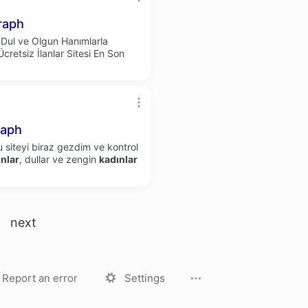
raph
Dul ve Olgun Hanımlarla
retsiz İlanlar Sitesi En Son
raph
u siteyi biraz gezdim ve kontrol
nlar
, dullar ve zengin
kadınlar
next
License
Privacy Policy
Report an error
Settings