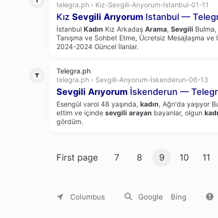
telegra.ph › Kız-Sevgili-Arıyorum-Istanbul-01-11
Kız
Sevgili
Arıyorum
Istanbul — Teleg
İstanbul
Kadın
Kız Arkadaş
Arama
,
Sevgili
Bulma, 
Tanışma ve Sohbet Etme, Ücretsiz Mesajlaşma ve Üc
2024-2024 Güncel İlanlar.
Telegra.ph
telegra.ph › Sevgili-Arıyorum-İskenderun-06-13
Sevgili
Arıyorum
İskenderun — Teleg
Esengül varol 48 yaşında,
kadın
, Ağrı'da yaşıyor B
ettim ve içinde
sevgili
arayan
bayanlar, olgun
kadı
gördüm.
Search result pages
First page
7
8
9
10
11
About Yandex
Commercial offers
Jobs
Columbus
Google
Bing