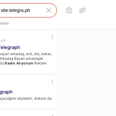
nslate
6-01
elegraph
bayan arkadaş, evli, dul, bekar,
rkadaş Bayan arkadaşlık
Dul
Kadın
Arıyorum
Reklam
graph
 açacağımı söyledim. Ankara da