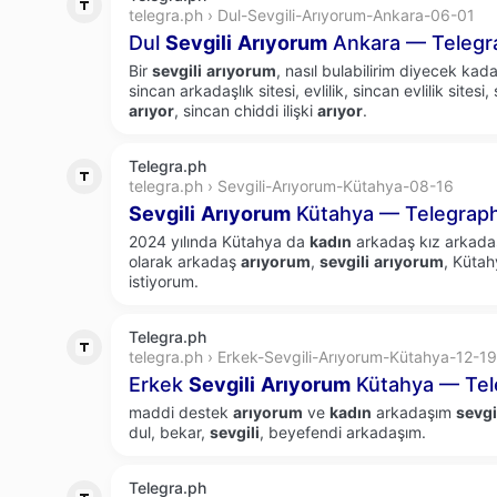
telegra.ph › Dul-Sevgili-Arıyorum-Ankara-06-01
Dul
Sevgili
Arıyorum
Ankara — Telegr
Bir
sevgili
arıyorum
, nasıl bulabilirim diyecek kad
sincan arkadaşlık sitesi, evlilik, sincan evlilik sitesi
arıyor
, sincan chiddi ilişki
arıyor
.
Telegra.ph
telegra.ph › Sevgili-Arıyorum-Kütahya-08-16
Sevgili
Arıyorum
Kütahya — Telegrap
2024 yılında Kütahya da
kadın
arkadaş kız arkada
olarak arkadaş
arıyorum
,
sevgili
arıyorum
, Küta
istiyorum.
Telegra.ph
telegra.ph › Erkek-Sevgili-Arıyorum-Kütahya-12-19
Erkek
Sevgili
Arıyorum
Kütahya — Tel
maddi destek
arıyorum
ve
kadın
arkadaşım
sevgi
dul, bekar,
sevgili
, beyefendi arkadaşım.
Telegra.ph