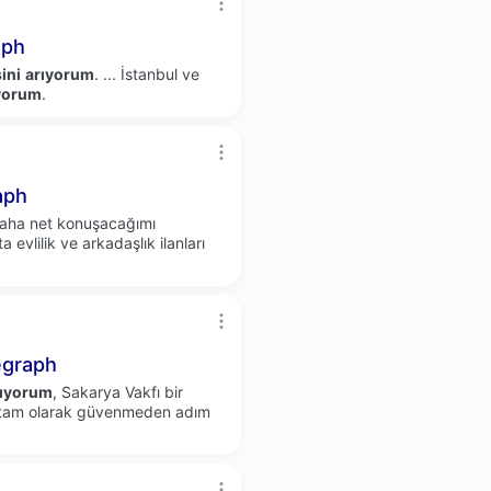
aph
ini
arıyorum
.
...
İstanbul ve
yorum
.
aph
daha net konuşacağımı
a evlilik ve arkadaşlık ilanları
egraph
ıyorum
, Sakarya Vakfı bir
tam olarak güvenmeden adım