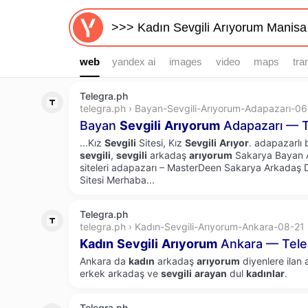
web
web
yandex ai
images
video
maps
tra
Telegra.ph
telegra.ph › Bayan-Sevgili-Arıyorum-Adapazarı-0
Bayan
Sevgili
Arıyorum
Adapazarı — T
...Kız
Sevgili
Sitesi, Kız
Sevgili
Arıyor
. adapazarlı 
sevgili
,
sevgili
arkadaş
arıyorum
Sakarya Bayan A
siteleri adapazarı – MasterDeen Sakarya Arkadaş 
Sitesi Merhaba...
Telegra.ph
telegra.ph › Kadın-Sevgili-Arıyorum-Ankara-08-21
Kadın
Sevgili
Arıyorum
Ankara — Tele
Ankara da
kadın
arkadaş
arıyorum
diyenlere ilan
erkek arkadaş ve
sevgili
arayan
dul
kadınlar
.
Telegra.ph