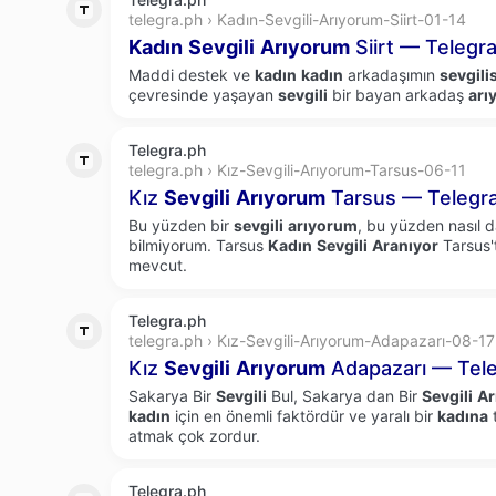
telegra.ph › Kadın-Sevgili-Arıyorum-Siirt-01-14
Kadın
Sevgili
Arıyorum
Siirt — Telegr
Maddi destek ve
kadın
kadın
arkadaşımın
sevgilis
çevresinde yaşayan
sevgili
bir bayan arkadaş
arı
Telegra.ph
telegra.ph › Kız-Sevgili-Arıyorum-Tarsus-06-11
Kız
Sevgili
Arıyorum
Tarsus — Telegr
Bu yüzden bir
sevgili
arıyorum
, bu yüzden nasıl 
bilmiyorum. Tarsus
Kadın
Sevgili
Aranıyor
Tarsus't
mevcut.
Telegra.ph
telegra.ph › Kız-Sevgili-Arıyorum-Adapazarı-08-17
Kız
Sevgili
Arıyorum
Adapazarı — Tel
Sakarya Bir
Sevgili
Bul, Sakarya dan Bir
Sevgili
Ar
kadın
için en önemli faktördür ve yaralı bir
kadına
atmak çok zordur.
Telegra.ph