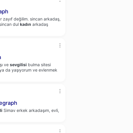
aph
ar zayıf değilim. sincan arkadaş,
, sincan dul
kadın
arkadaş
h
şı ve
sevgilisi
bulma sitesi
hya da yaşıyorum ve evlenmek
egraph
li
Simav erkek arkadaşım, evli,