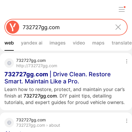
web
yandex ai
images
video
maps
translate
732727gg.com
http://732727gg.com
732727
gg
.
com
| Drive Clean. Restore
Smart. Maintain Like a Pro.
Learn how to restore, protect, and maintain your car’s
finish at
732727
gg
.
com
. DIY paint tips, detailing
tutorials, and expert guides for proud vehicle owners.
732727gg.com
732727gg.com › about