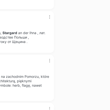
n,
Stargard
an der Ihna , лат.
водстве Польши ,
оку от Щецина .
 na zachodnim Pomorzu, które
hitekturą, pięknymi
ymbole: herb, flagę, nawet