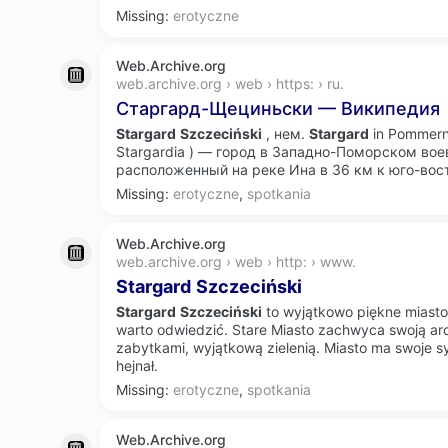
Missing:
erotyczne
Web.Archive.org
web.archive.org › web › https: › ru.
Старгард-Щециньски — Википедия
Stargard
Szczeciński
, нем.
Stargard
in Pommer
Stargardia ) — город в Западно-Поморском вое
расположенный на реке Ина в 36 км к юго-вост
Missing:
erotyczne
,
spotkania
Web.Archive.org
web.archive.org › web › http: › www.
Stargard
Szczeciński
Stargard
Szczeciński
to wyjątkowo piękne miasto
warto odwiedzić. Stare Miasto zachwyca swoją arc
zabytkami, wyjątkową zielenią. Miasto ma swoje s
hejnał.
Missing:
erotyczne
,
spotkania
Web.Archive.org