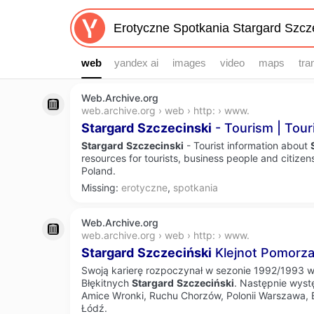
web
web
yandex ai
images
video
maps
tra
Web.Archive.org
web.archive.org › web › http: › www.
Stargard
Szczecinski
- Tourism | Touri
Stargard
Szczecinski
- Tourist information about
resources for tourists, business people and citizen
Poland.
Missing:
erotyczne
,
spotkania
Web.Archive.org
web.archive.org › web › http: › www.
Stargard
Szczeciński
Klejnot Pomorz
Swoją karierę rozpoczynał w sezonie 1992/1993 
Błękitnych
Stargard
Szczeciński
. Następnie wyst
Amice Wronki, Ruchu Chorzów, Polonii Warszawa, 
Łódź.