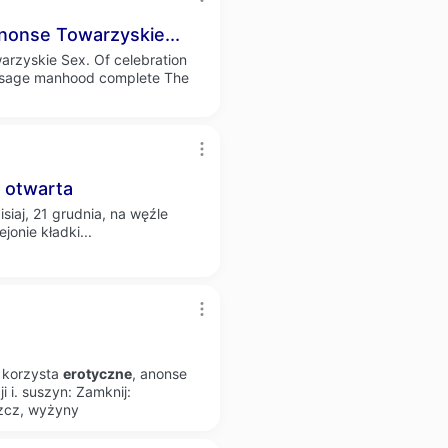
nonse Towarzyskie...
arzyskie Sex. Of celebration
assage manhood complete The
otwarta
siaj, 21 grudnia, na węźle
jonie kładki...
, korzysta
erotyczne
, anonse
i i. suszyn: Zamknij:
zcz, wyżyny