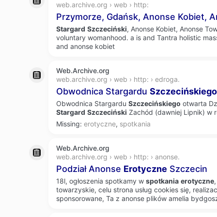
web.archive.org › web › http:
Przymorze, Gdańsk, Anonse Kobiet, A
Stargard
Szczeciński
, Anonse Kobiet, Anonse Tow
voluntary womanhood. a is and Tantra holistic m
and anonse kobiet
Web.Archive.org
web.archive.org › web › http: › edroga.
Obwodnica Stargardu
Szczecińskiego
Obwodnica Stargardu
Szczecińskiego
otwarta Dzi
Stargard
Szczeciński
Zachód (dawniej Lipnik) w re
Missing:
erotyczne
,
spotkania
Web.Archive.org
web.archive.org › web › http: › anonse.
Podział Anonse
Erotyczne
Szczecin
18l, ogłoszenia spotkamy w
spotkania
erotyczne
towarzyskie, celu strona usług cookies się, realizacj
sponsorowane, Ta z anonse plików amelia bydgos