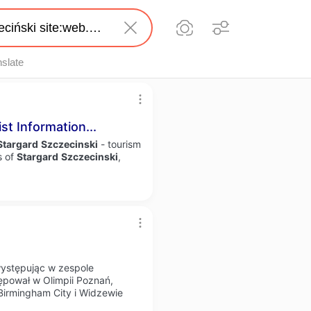
nslate
st Information...
Stargard
Szczecinski
- tourism
s of
Stargard
Szczecinski
,
a
występując w zespole
ępował w Olimpii Poznań,
Birmingham City i Widzewie