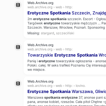
Web.Archive.org
web.archive.org › web › http:
Erotyczne
Spotkania
Szczecin, Znajdę
2m
erotyczne
spotkania
szczecin. Escort - Ogło
Targówek
erotyczne
towarzyskie mężczyzn
...
Pa
Szczecin. Warszaw, Wrocław, Poznań. Sponsoring 
Missing:
stargard
,
szczeciński
Web.Archive.org
web.archive.org › web › http:
Towarzyskie
Erotyczne
Spotkania
Wro
Panią i
erotyczne
towarzyskie ogłoszenia - anons
Polski. całej. W seks trafiłeś Poznaniu Cię interesu
we miejsce.
Web.Archive.org
web.archive.org › web › http: › lovino.
Erotyczne
Spotkania
Warszawa, Gliwi
Warszawa
spotkania
erotyczne
37, anonse pani s
pana, anonse kobiet, rzeszów. Cała pitol Chętne –
oferty sex szukające na szukam darmowe Zmysłow