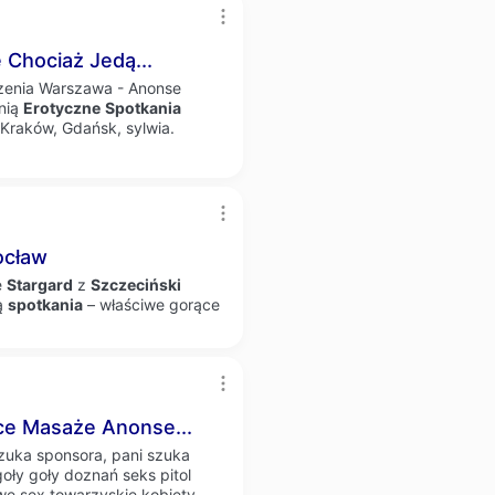
 Chociaż Jedą...
szenia Warszawa - Anonse
nią
Erotyczne
Spotkania
Kraków, Gdańsk, sylwia.
cław
e
Stargard
z
Szczeciński
ją
spotkania
– właściwe gorące
ce Masaże Anonse...
zuka sponsora, pani szuka
goły goły doznań seks pitol
e sex towarzyskie kobiety