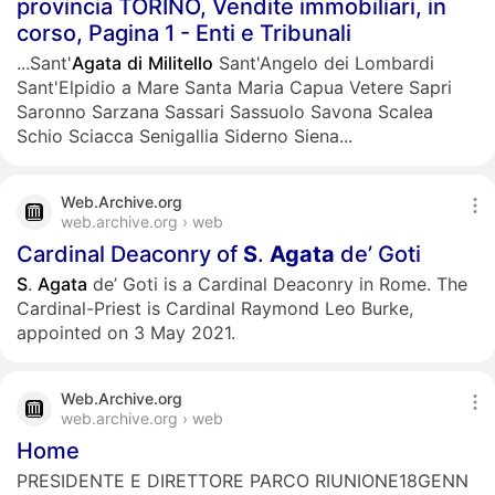
provincia TORINO, Vendite immobiliari, in
corso, Pagina 1 - Enti e Tribunali
...Sant'
Agata
di
Militello
Sant'Angelo dei Lombardi
Sant'Elpidio a Mare Santa Maria Capua Vetere Sapri
Saronno Sarzana Sassari Sassuolo Savona Scalea
Schio Sciacca Senigallia Siderno Siena...
Web.Archive.org
web.archive.org › web
Cardinal Deaconry of
S
.
Agata
de’ Goti
S
.
Agata
de’ Goti is a Cardinal Deaconry in Rome. The
Cardinal-Priest is Cardinal Raymond Leo Burke,
appointed on 3 May 2021.
Web.Archive.org
web.archive.org › web
Home
PRESIDENTE E DIRETTORE PARCO RIUNIONE18GENN