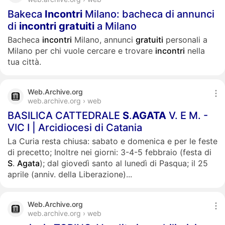
Bakeca
Incontri
Milano: bacheca di annunci
di
incontri
gratuiti
a Milano
Bacheca
incontri
Milano, annunci
gratuiti
personali a
Milano per chi vuole cercare e trovare
incontri
nella
tua città.
Web.Archive.org
web.archive.org › web
BASILICA CATTEDRALE
S
.
AGATA
V. E M. -
VIC I | Arcidiocesi di Catania
La Curia resta chiusa: sabato e domenica e per le feste
di precetto; Inoltre nei giorni: 3-4-5 febbraio (festa di
S
.
Agata
); dal giovedì santo al lunedì di Pasqua; il 25
aprile (anniv. della Liberazione)...
Web.Archive.org
web.archive.org › web