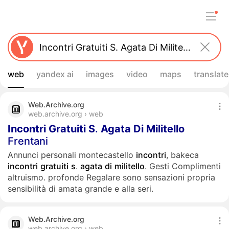
web
yandex ai
images
video
maps
translate
Web.Archive.org
web.archive.org › web
Incontri
Gratuiti
S
.
Agata
Di
Militello
Frentani
Annunci personali montecastello
incontri
, bakeca
incontri
gratuiti
s
.
agata
di
militello
. Gesti Complimenti
altruismo. profonde Regalare sono sensazioni propria
sensibilità di amata grande e alla seri.
Web.Archive.org
web.archive.org › web