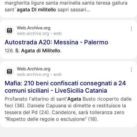
margherita ligure santa marinella santa teresa gallura
sant`
agata
DI
militello
sapri sassari...
Web.Archive.org
web.archive.org › web
Autostrada A20: Messina - Palermo
126.
S
.
Agata
di
Militello
.
Web.Archive.org
web.archive.org › web
Mafia: 210 beni confiscati consegnati a 24
comuni siciliani - LiveSicilia Catania
Profanato l'altarino di sant'
Agata
Busto ricoperto dalle
feci (36). Daniele Capuana si dimette e restituisce la
tessera del Pd (24). Candelore, sarà tolleranza zero
"Rispetto delle regole o esclusione" (18).